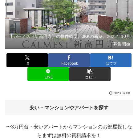
【カーメスト新高円寺】の物件概要。JKKの新築。2023年10月
募集開始
X
Facebook
はてブ
LINE
コピー
2023.07.08
安い・マンションやアパートを探す
〜3万円台・安いアパートからマンションのお部屋探しな
らまずは無料の資料請求を！