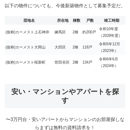
以下の物件についても、今後新築物件として募集予定だ。
団地名
所在地
棟数
戸数
竣工時期
令和10年度
(仮称)カーメスト上石神井
練馬区
2棟
約200戸
（2028年度）
令和5年12月
(仮称)カーメスト大岡山
大田区
2棟
118戸
（2023年）
令和6年6月
(仮称)カーメスト桜新町
世田谷区
2棟
134戸
（2024年）
安い・マンションやアパートを探
す
〜3万円台・安いアパートからマンションのお部屋探しな
らまずは無料の資料請求を！