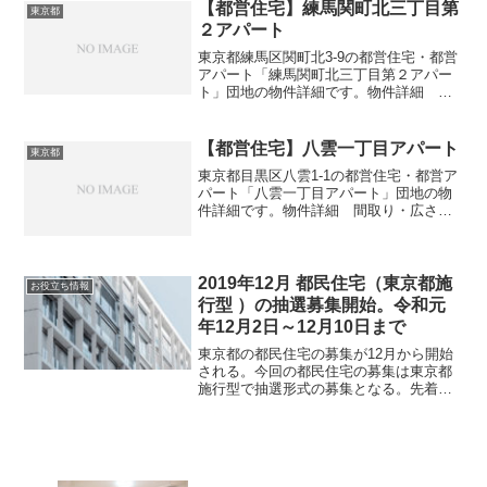
3DK広さ・面積55-61㎡建設年度築年数
【都営住宅】練馬関町北三丁目第
東京都
1989交通...
２アパート
東京都練馬区関町北3-9の都営住宅・都営
アパート「練馬関町北三丁目第２アパー
ト」団地の物件詳細です。物件詳細 間
取り・広さ団地名練馬関町北三丁目第２
アパート住所・所在地東京都練馬区関町
北3-9間取り3DK広さ・面積51-63㎡建設
【都営住宅】八雲一丁目アパート
東京都
年度築年数...
東京都目黒区八雲1-1の都営住宅・都営ア
パート「八雲一丁目アパート」団地の物
件詳細です。物件詳細 間取り・広さ団
地名八雲一丁目アパート住所・所在地東
京都目黒区八雲1-1間取り1DK-4DK広さ・
面積35-77㎡建設年度築年数1997-199...
2019年12月 都民住宅（東京都施
お役立ち情報
行型 ）の抽選募集開始。令和元
年12月2日～12月10日まで
東京都の都民住宅の募集が12月から開始
される。今回の都民住宅の募集は東京都
施行型で抽選形式の募集となる。先着と
は異なり募集の際に空室の物件を募集す
る募集形式。空室の部屋のみを募集す
る。よって空室あっての募集となる。予
定として最短で申し込みか...