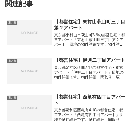
関連記事
【都営住宅】東村山萩山町三丁目
東京都
第２アパート
東京都東村山市萩山町3-6の都営住宅・都
営アパート「東村山萩山町三丁目第２ア
パート」団地の物件詳細です。物件詳
細 間取り・広さ団地名東村山萩山町三
丁目第２アパート住所・所在地東京都東
村山市萩山町3-6間取り3DK広さ・面積57
【都営住宅】伊興二丁目アパート
東京都
㎡建設年度築年...
東京都足立区伊興2-17の都営住宅・都営
アパート「伊興二丁目アパート」団地の
物件詳細です。物件詳細 間取り・広さ
団地名伊興二丁目アパート住所・所在地
東京都足立区伊興2-17間取り3DK広さ・
面積61-62㎡建設年度築年数1987交通・ア
クセ...
【都営住宅】西亀有四丁目アパー
東京都
ト
東京都葛飾区西亀有4-10の都営住宅・都
営アパート「西亀有四丁目アパート」団
地の物件詳細です。物件詳細 間取り・
広さ団地名西亀有四丁目アパート住所・
所在地東京都葛飾区西亀有4-10間取り