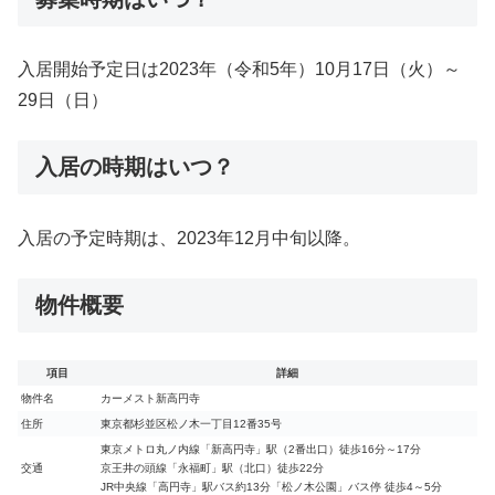
入居開始予定日は2023年（令和5年）10月17日（火）～
29日（日）
入居の時期はいつ？
入居の予定時期は、2023年12月中旬以降。
物件概要
項目
詳細
物件名
カーメスト新高円寺
住所
東京都杉並区松ノ木一丁目12番35号
東京メトロ丸ノ内線「新高円寺」駅（2番出口）徒歩16分～17分
交通
京王井の頭線「永福町」駅（北口）徒歩22分
JR中央線「高円寺」駅バス約13分「松ノ木公園」バス停 徒歩4～5分