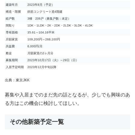
建築年月
2023年8月（予定）
構造・階層
鉄筋コンクリート造4階建
総戸数
3棟 206戸（募集戸数：未定）
間取り
1DK・1LDK・2K・2DK・2LDK・3LDK・4LDK
専有面積
35.61～104.16平米
月額家賃
109,200円～268,100円
共益費
6,000円/月
敷金
月額家賃の2ヶ月分
募集期間
2023年10月17日（火）～29日（日）
入居予定時期
2023年12月中旬以降
出典：東京JKK
募集や入居までのまだ先の話となるが、少しでも興味のあ
る方はこの機会に検討してほしい。
その他新築予定一覧