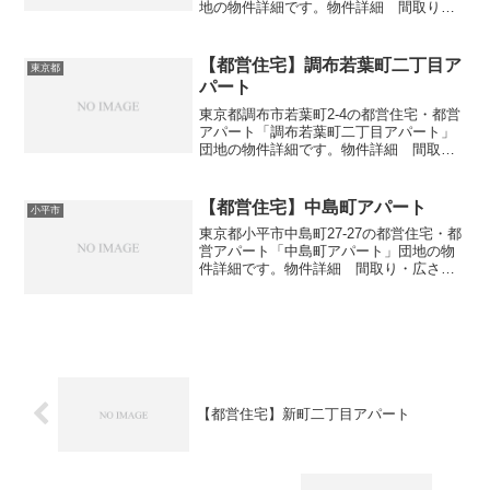
地の物件詳細です。物件詳細 間取り・
広さ団地名旭町二丁目第６アパート住
所・所在地東京都練馬区旭町2-37間取り
3DK広さ・面積55-61㎡建設年度築年数
【都営住宅】調布若葉町二丁目ア
東京都
1990交通...
パート
東京都調布市若葉町2-4の都営住宅・都営
アパート「調布若葉町二丁目アパート」
団地の物件詳細です。物件詳細 間取
り・広さ団地名調布若葉町二丁目アパー
ト住所・所在地東京都調布市若葉町2-4間
取り3DK広さ・面積51-58㎡建設年度築年
【都営住宅】中島町アパート
小平市
数1981...
東京都小平市中島町27-27の都営住宅・都
営アパート「中島町アパート」団地の物
件詳細です。物件詳細 間取り・広さ団
地名中島町アパート住所・所在地東京都
小平市中島町27-27間取り1DK-4DK広さ・
面積36-76㎡建設年度築年数1991-1...
【都営住宅】新町二丁目アパート