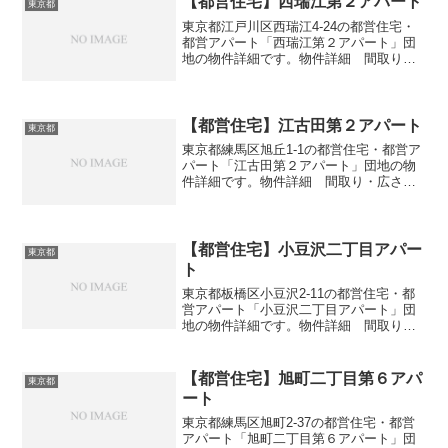
【都営住宅】西瑞江第２アパート
東京都
東京都江戸川区西瑞江4-24の都営住宅・
都営アパート「西瑞江第２アパート」団
地の物件詳細です。物件詳細 間取り・
広さ団地名西瑞江第２アパート住所・所
在地東京都江戸川区西瑞江4-24間取り
2DK-3DK広さ・面積32-59㎡建設年度築年
数19...
【都営住宅】江古田第２アパート
東京都
東京都練馬区旭丘1-1の都営住宅・都営ア
パート「江古田第２アパート」団地の物
件詳細です。物件詳細 間取り・広さ団
地名江古田第２アパート住所・所在地東
京都練馬区旭丘1-1間取り2K広さ・面積29
㎡建設年度築年数1958交通・アクセス主
な路線西...
【都営住宅】小豆沢二丁目アパー
東京都
ト
東京都板橋区小豆沢2-11の都営住宅・都
営アパート「小豆沢二丁目アパート」団
地の物件詳細です。物件詳細 間取り・
広さ団地名小豆沢二丁目アパート住所・
所在地東京都板橋区小豆沢2-11間取り
2DK-3DK広さ・面積36-49㎡建設年度築年
【都営住宅】旭町二丁目第６アパ
東京都
数19...
ート
東京都練馬区旭町2-37の都営住宅・都営
アパート「旭町二丁目第６アパート」団