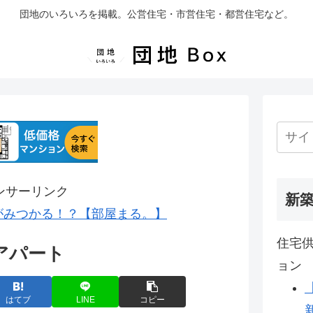
団地のいろいろを掲載。公営住宅・市営住宅・都営住宅など。
ンサーリンク
新
がみつかる！？【部屋まる。】
住宅供
アパート
ョン
はてブ
LINE
コピー