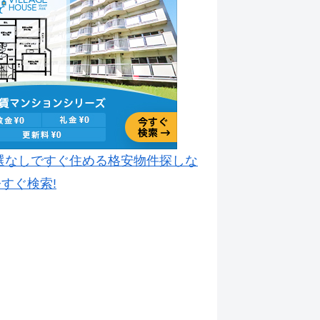
選なしですぐ住める格安物件探しな
すぐ検索!