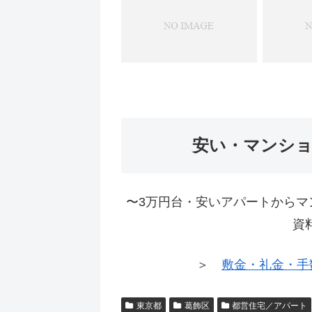
安い・マンシ
〜3万円台・安いアパートからマ
資
＞
敷金・礼金・手
東京都
葛飾区
都営住宅／アパート