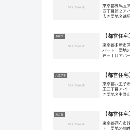
東京都練馬区関
四丁目第２ア
広さ団地名練
馬区関町北4-9
【都営住宅
多摩市
東京都多摩市関
パート」団地
戸三丁目アパー
3DK広さ・面積
【都営住宅
八王子市
東京都八王子市
王三丁目アパ
さ団地名中野
野山王3-11間取
【都営住宅
東京都
東京都調布市緑
ト」団地の物