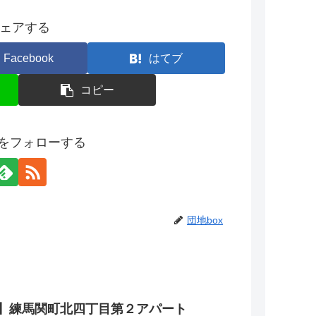
ェアする
Facebook
はてブ
コピー
xをフォローする
団地box
】練馬関町北四丁目第２アパート