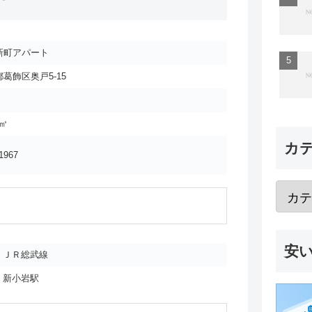
新町アパート
葛飾区奥戸5-15
6㎡
カ
1967
安
ＪＲ総武線
新小岩駅