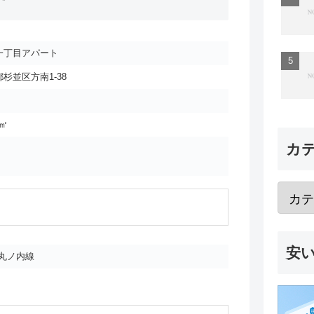
一丁目アパート
杉並区方南1-38
2㎡
カ
安
丸ノ内線