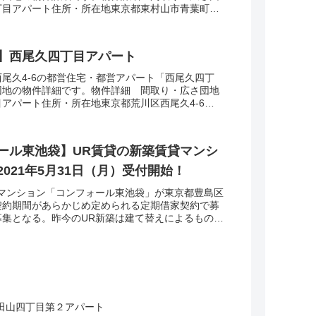
目アパート住所・所在地東京都東村山市青葉町3-
さ・面積48-55㎡建設年度築年数1978交通...
】西尾久四丁目アパート
尾久4-6の都営住宅・都営アパート「西尾久四丁
団地の物件詳細です。物件詳細 間取り・広さ団地
アパート住所・所在地東京都荒川区西尾久4-6間
面積38㎡建設年度築年数1973交通・アクセス...
ール東池袋】UR賃貸の新築賃貸マンシ
021年5月31日（月）受付開始！
築マンション「コンフォール東池袋」が東京都豊島区
契約期間があらかじめ定められる定期借家契約で募
募集となる。昨今のUR新築は建て替えによるものが
ンフォール東池袋」は豊島区の住宅市街地総合整備
田山四丁目第２アパート