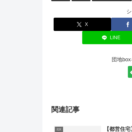
シ
X
LINE
団地bo
関連記事
【都営住宅
北区