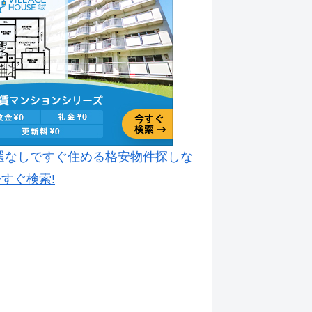
選なしですぐ住める格安物件探しな
すぐ検索!