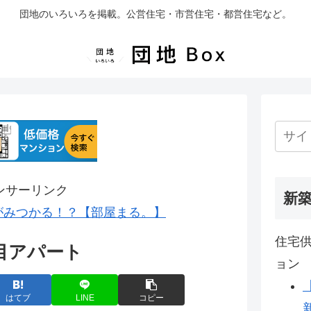
団地のいろいろを掲載。公営住宅・市営住宅・都営住宅など。
ンサーリンク
新
がみつかる！？【部屋まる。】
住宅供
目アパート
ョン
はてブ
LINE
コピー