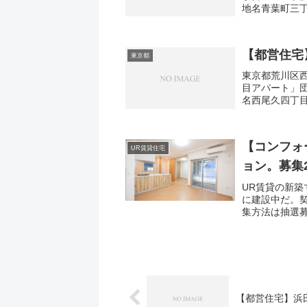
地名青葉町三丁
1間取り3DK広
【都営住宅
東京都
東京都荒川区西
目アパート」
名西尾久四丁目
取り2DK広さ・
【コンフォ
UR賃貸住宅
ョン。募集2
UR賃貸の新
に建設中だ。
集方法は抽選
多いが、「コ
事業...
【都営住宅】浜