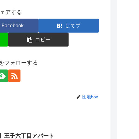
ェアする
Facebook
はてブ
コピー
xをフォローする
団地box
】王子六丁目アパート