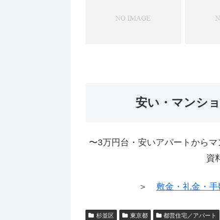
安い・マンシ
〜3万円台・安いアパートからマ
資
＞
敷金・礼金・手
杉並区
東京都
都営住宅／アパート