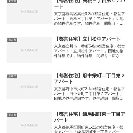
【都営住宅】高松三丁目第４アパ
東京都
ート
東京都豊島区高松3-3の都営住宅・都営ア
パート「高松三丁目第４アパート」団地
の物件詳細です。物件詳細 間取り・広
さ団地名高松三丁目第４アパート住所・
所在地東京都豊島区高松3-3間取り1DK-
3DK広さ・面積32-57㎡建設年度築年数
【都営住宅】立川松中アパート
東京都
2005...
東京都立川市一番町5-8の都営住宅・都営
アパート「立川松中アパート」団地の物
件詳細です。物件詳細 間取り・広さ団
地名立川松中アパート住所・所在地東京
都立川市一番町5-8間取り2DK-3DK広さ・
面積33-37㎡建設年度築年数1969-197...
【都営住宅】府中栄町二丁目第２
府中市
アパート
東京都府中市栄町2-1の都営住宅・都営ア
パート「府中栄町二丁目第２アパート」
団地の物件詳細です。物件詳細 間取
り・広さ団地名府中栄町二丁目第２アパ
ート住所・所在地東京都府中市栄町2-1間
取り1DK-3DK広さ・面積44-70㎡建設年度
【都営住宅】練馬関町東一丁目ア
東京都
築年数...
パート
東京都練馬区関町東1-22の都営住宅・都
営アパート「練馬関町東一丁目アパー