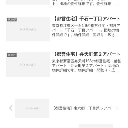
ト」団地の物件詳細です。物件詳細 間
取り・広さ団地名練馬関町東一丁目アパ
ート住所・所在地東京都練馬区関町東1-
22間取り3DK広さ・面積58-62㎡建設年度
【都営住宅】千石一丁目アパート
東京都
築年数19...
東京都江東区千石1-9の都営住宅・都営ア
パート「千石一丁目アパート」団地の物
件詳細です。物件詳細 間取り・広さ団
地名千石一丁目アパート住所・所在地東
京都江東区千石1-9間取り1DK-3DK広さ・
面積34-57㎡建設年度築年数2012交通・
ア...
【都営住宅】弁天町第２アパート
新宿区
東京都新宿区弁天町163の都営住宅・都営
アパート「弁天町第２アパート」団地の
物件詳細です。物件詳細 間取り・広さ
団地名弁天町第２アパート住所・所在地
東京都新宿区弁天町163間取り3DK広さ・
面積39㎡建設年度築年数1971交通・アク
セス主な...
【都営住宅】南六郷一丁目第５アパート