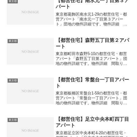
【都営住宅】南水元一丁目第３ア
東京都
パート
東京都葛飾区南水元1-29の都営住宅・都
営アパート「南水元一丁目第３アパー
ト」団地の物件詳細です。物件詳細 間
取り・広さ団地名南水元一丁目第３アパ
ート住所・所在地東京都葛飾区南水元1-
29間取り1DK-3DK広さ・面積36-63㎡建設
【都営住宅】森野五丁目第２アパ
東京都
年度築...
ート
東京都町田市森野5-10の都営住宅・都営
アパート「森野五丁目第２アパート」団
地の物件詳細です。物件詳細 間取り・
広さ団地名森野五丁目第２アパート住
所・所在地東京都町田市森野5-10間取り
2DK-4DK広さ・面積54-77㎡建設年度築年
【都営住宅】常盤台一丁目アパー
東京都
数19...
ト
東京都板橋区常盤台1-59の都営住宅・都
営アパート「常盤台一丁目アパート」団
地の物件詳細です。物件詳細 間取り・
広さ団地名常盤台一丁目アパート住所・
所在地東京都板橋区常盤台1-59間取り
2DK-3DK広さ・面積36-56㎡建設年度築年
【都営住宅】足立中央本町四丁目
東京都
数19...
アパート
東京都足立区中央本町4-20の都営住宅・