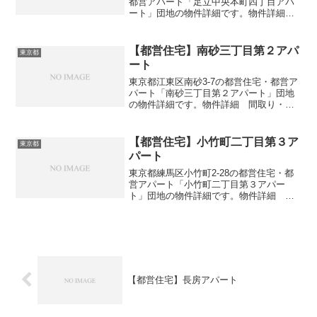
都営アパート「足立中央本町四丁目アパ
ート」団地の物件詳細です。物件詳細
間取り・広さ団地名足立中央本町四丁目
アパート住所・所在地東京都足立区中央
本町4-20間取り2DK-3DK広さ・面積33-42
【都営住宅】南砂三丁目第２アパ
東京都
㎡建...
ート
東京都江東区南砂3-7の都営住宅・都営ア
パート「南砂三丁目第２アパート」団地
の物件詳細です。物件詳細 間取り・広
さ団地名南砂三丁目第２アパート住所・
所在地東京都江東区南砂3-7間取り2DK広
さ・面積33㎡建設年度築年数1967交通・
【都営住宅】小竹町二丁目第３ア
東京都
アクセス...
パート
東京都練馬区小竹町2-28の都営住宅・都
営アパート「小竹町二丁目第３アパー
ト」団地の物件詳細です。物件詳細 間
取り・広さ団地名小竹町二丁目第３アパ
ート住所・所在地東京都練馬区小竹町2-
28間取り3DK広さ・面積62㎡建設年度築
年数1994交...
【都営住宅】長房アパート