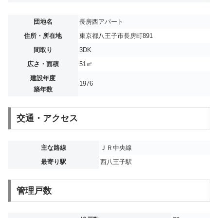
団地名
長房西アパート
住所・所在地
東京都八王子市長房町891
間取り
3DK
広さ・面積
51㎡
建設年度
1976
築年数
交通・アクセス
主な路線
ＪＲ中央線
最寄り駅
西八王子駅
管理戸数