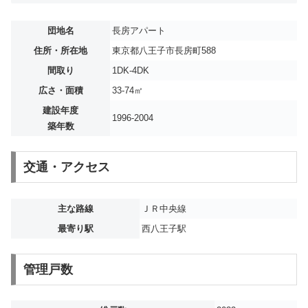
団地名
長房アパート
住所・所在地
東京都八王子市長房町588
間取り
1DK-4DK
広さ・面積
33-74㎡
建設年度
1996-2004
築年数
交通・アクセス
主な路線
ＪＲ中央線
最寄り駅
西八王子駅
管理戸数