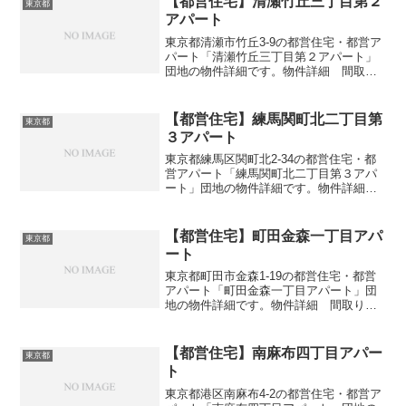
【都営住宅】清瀬竹丘三丁目第２
東京都
アパート
東京都清瀬市竹丘3-9の都営住宅・都営ア
パート「清瀬竹丘三丁目第２アパート」
団地の物件詳細です。物件詳細 間取
り・広さ団地名清瀬竹丘三丁目第２アパ
ート住所・所在地東京都清瀬市竹丘3-9間
取り3DK広さ・面積63㎡建設年度築年数
【都営住宅】練馬関町北二丁目第
東京都
1995交通・...
３アパート
東京都練馬区関町北2-34の都営住宅・都
営アパート「練馬関町北二丁目第３アパ
ート」団地の物件詳細です。物件詳細
間取り・広さ団地名練馬関町北二丁目第
３アパート住所・所在地東京都練馬区関
町北2-34間取り3DK広さ・面積63㎡建設
【都営住宅】町田金森一丁目アパ
東京都
年度築年数1...
ート
東京都町田市金森1-19の都営住宅・都営
アパート「町田金森一丁目アパート」団
地の物件詳細です。物件詳細 間取り・
広さ団地名町田金森一丁目アパート住
所・所在地東京都町田市金森1-19間取り
1DK-4DK広さ・面積42-74㎡建設年度築年
【都営住宅】南麻布四丁目アパー
東京都
数19...
ト
東京都港区南麻布4-2の都営住宅・都営ア