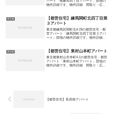
パート「南麻布四丁目アパート」団地の
物件詳細です。物件詳細 間取り・広さ
団地名南麻布四丁目アパート住所・所在
地東京都港区南麻布4-2間取り2K-3DK広
さ・面積32-38㎡建設年度築年数1965-
【都営住宅】練馬関町北四丁目第
東京都
19...
３アパート
東京都練馬区関町北4-28の都営住宅・都
営アパート「練馬関町北四丁目第３アパ
ート」団地の物件詳細です。物件詳細
間取り・広さ団地名練馬関町北四丁目第
３アパート住所・所在地東京都練馬区関
町北4-28間取り1DK-3DK広さ・面積37-62
【都営住宅】東村山本町アパート
東京都
㎡建...
東京都東村山市本町4-1の都営住宅・都営
アパート「東村山本町アパート」団地の
物件詳細です。物件詳細 間取り・広さ
団地名東村山本町アパート住所・所在地
東京都東村山市本町4-1間取り1DK-4DK広
さ・面積33-76㎡建設年度築年数1993-2...
【都営住宅】長房南アパート