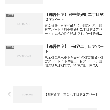
さ団地名本一色町アパート住所・所在地
東京都江戸川区本一色3-33間取り2DK-
3DK広さ・面積53㎡建設年度築年数1977
交通・...
【都営住宅】府中美好町二丁目第
府中市
２アパート
東京都府中市美好町2-12の都営住宅・都
営アパート「府中美好町二丁目第２アパ
ート」団地の物件詳細です。物件詳細
間取り・広さ団地名府中美好町二丁目第
２アパート住所・所在地東京都府中市美
好町2-12間取り3DK広さ・面積42㎡建設
【都営住宅】下保谷二丁目アパー
東京都
年度築年数1...
ト
東京都西東京市下保谷2-5の都営住宅・都
営アパート「下保谷二丁目アパート」団
地の物件詳細です。物件詳細 間取り・
広さ団地名下保谷二丁目アパート住所・
所在地東京都西東京市下保谷2-5間取り
3DK広さ・面積61㎡建設年度築年数1986
交通・アク...
【都営住宅】東砂七丁目第２アパート