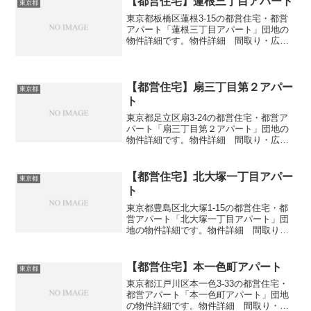
【都営住宅】蓮根三丁目アパート
東京都
東京都板橋区蓮根3-15の都営住宅・都営
アパート「蓮根三丁目アパート」団地の
物件詳細です。物件詳細 間取り・広さ
団地名蓮根三丁目アパート住所・所在地
東京都板橋区蓮根3-15間取り3DK広さ・
面積51㎡建設年度築年数1975交通・アク
セス主な...
【都営住宅】扇三丁目第２アパー
東京都
ト
東京都足立区扇3-24の都営住宅・都営ア
パート「扇三丁目第２アパート」団地の
物件詳細です。物件詳細 間取り・広さ
団地名扇三丁目第２アパート住所・所在
地東京都足立区扇3-24間取り1DK-3DK広
さ・面積32-57㎡建設年度築年数2010-2...
【都営住宅】北大塚一丁目アパー
東京都
ト
東京都豊島区北大塚1-15の都営住宅・都
営アパート「北大塚一丁目アパート」団
地の物件詳細です。物件詳細 間取り・
広さ団地名北大塚一丁目アパート住所・
所在地東京都豊島区北大塚1-15間取り
3DK広さ・面積38㎡建設年度築年数1968
【都営住宅】本一色町アパート
東京都
交通・アク...
東京都江戸川区本一色3-33の都営住宅・
都営アパート「本一色町アパート」団地
の物件詳細です。物件詳細 間取り・広