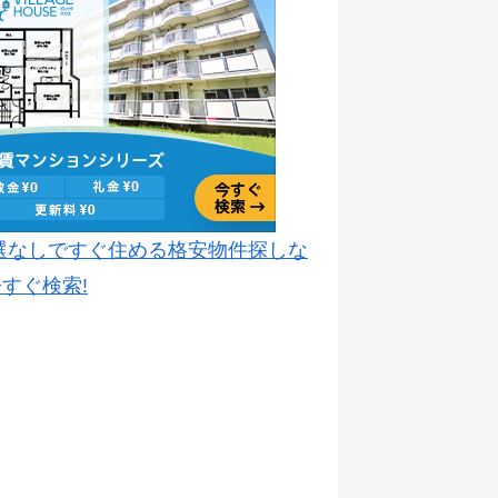
選なしですぐ住める格安物件探しな
すぐ検索!