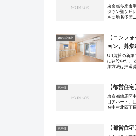
東京都多摩市聖
タウン聖ケ丘
さ団地名多摩
聖ケ丘1-19間取
【コンフォ
UR賃貸住宅
ョン。募集2
UR賃貸の新
に建設中だ。
集方法は抽選
多いが、「コ
事業...
【都営住宅
東京都
東京都練馬区中
目アパート」
名中村北四丁目
取り1DK-3DK
【都営住宅
東京都