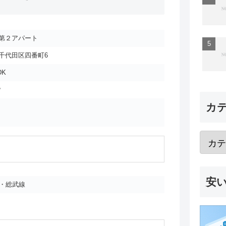
第２アパート
千代田区四番町6
DK
㎡
カ
安
・総武線