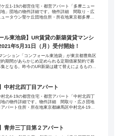
ケ丘1-19の都営住宅・都営アパート「多摩ニュー
団地」団地の物件詳細です。物件詳細 間取り・広
ニュータウン聖ケ丘団地住所・所在地東京都多摩市
り1LDK-4DK広さ・面積43-77㎡建設...
ール東池袋】UR賃貸の新築賃貸マンシ
021年5月31日（月）受付開始！
築マンション「コンフォール東池袋」が東京都豊島区
契約期間があらかじめ定められる定期借家契約で募
募集となる。昨今のUR新築は建て替えによるものが
ンフォール東池袋」は豊島区の住宅市街地総合整備
】中村北四丁目アパート
村北4-19の都営住宅・都営アパート「中村北四丁
団地の物件詳細です。物件詳細 間取り・広さ団地
アパート住所・所在地東京都練馬区中村北4-19間
広さ・面積35-63㎡建設年度築年数19...
】青井三丁目第２アパート