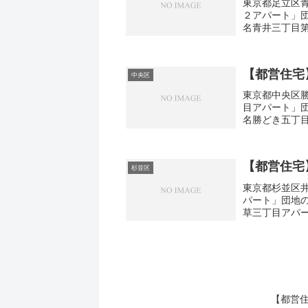
東京都足立区青
２アパート」
名青井三丁目第
取り3DK広さ・
【都営住宅
中央区
東京都中央区勝
目アパート」
名勝どき五丁目
取り2DK広さ・
【都営住宅
杉並区
東京都杉並区井
パート」団地
草三丁目アパー
3DK広さ・面積
【都営