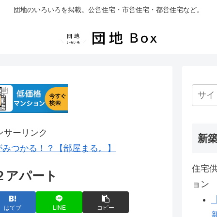
団地のいろいろを掲載。公営住宅・市営住宅・都営住宅など。
ンサーリンク
新
がみつかる！？【部屋まる。】
住宅供
２アパート
ョン
はてブ
LINE
コピー