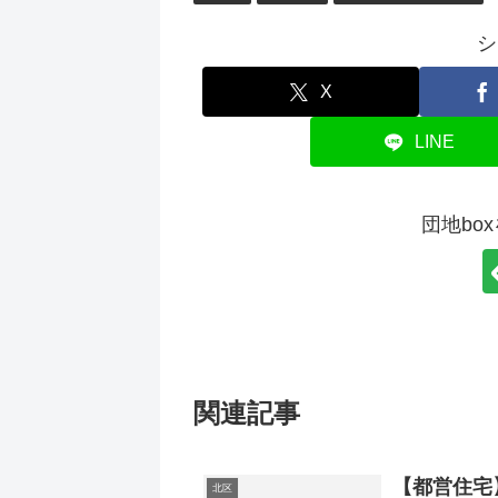
シ
X
LINE
団地bo
関連記事
【都営住宅
北区