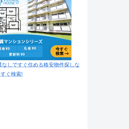
選なしですぐ住める格安物件探しな
すぐ検索!