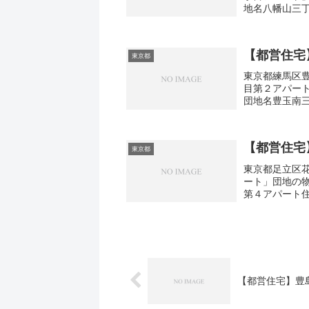
地名八幡山三丁
6間取り3DK広さ
【都営住宅
東京都
東京都練馬区豊
目第２アパー
団地名豊玉南
南3-14間取り1
【都営住宅
東京都
東京都足立区花
ート」団地の
第４アパート住
さ・面積36-4
【都営住宅】豊