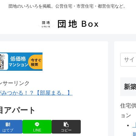
団地のいろいろを掲載。公営住宅・市営住宅・都営住宅など。
ンサーリンク
新
がみつかる！？【部屋まる。】
住宅供
目アパート
ョン
はてブ
LINE
コピー