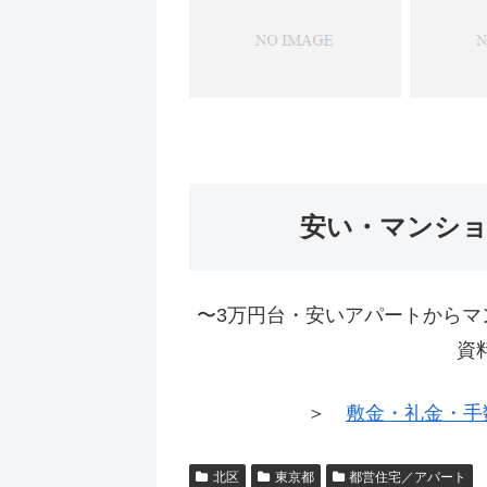
安い・マンシ
〜3万円台・安いアパートからマ
資
＞
敷金・礼金・手
北区
東京都
都営住宅／アパート