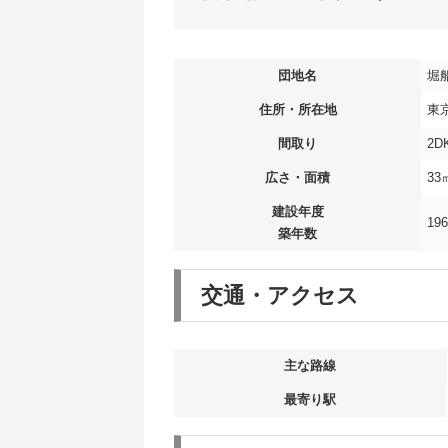
団地名
堀
住所・所在地
東
間取り
2D
広さ・面積
33
建設年度
19
築年数
交通・アクセス
主な路線
最寄り駅