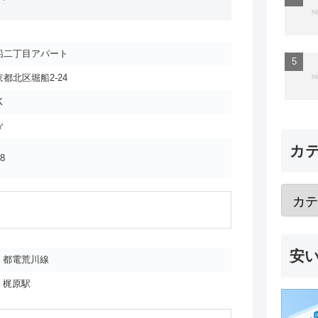
船二丁目アパート
京都北区堀船2-24
K
㎡
カ
68
安
都電荒川線
梶原駅