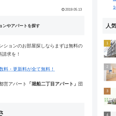
2019.05.13
人
ョンやアパートを探す
ンションのお部屋探しならまずは無料の
料請求を！
数料・更新料が全て無料！
・都営アパート
「堀船二丁目アパート」
団
さ