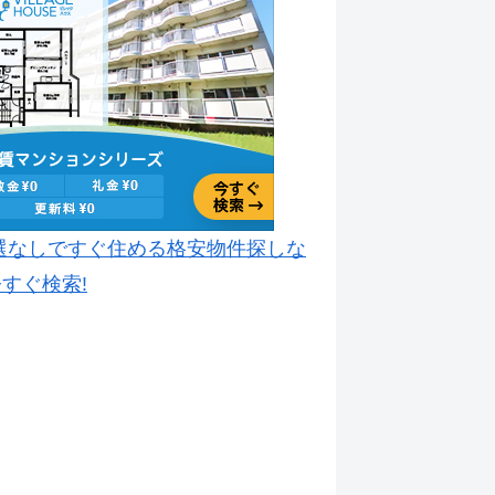
選なしですぐ住める格安物件探しな
すぐ検索!