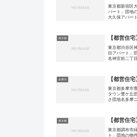
東京都新宿区大
パート」団地
大久保アパート
3DK広さ・面積3
【都営住宅
東京都
東京都渋谷区神
目アパート」
名神宮前二丁目
取り1DK-3DK
【都営住宅
多摩市
東京都多摩市豊
タウン豊ケ丘
さ団地名多摩
豊ケ丘6-1間取り
【都営住宅
東京都
東京都調布市緑
ト」団地の物