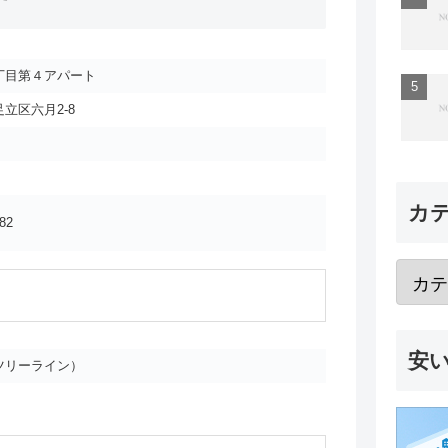
丁目第４アパート
立区六月2-8
カ
82
安
ツリーライン）