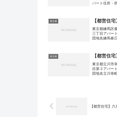
パート住所・所
さ・面積47-68
【都営住宅
東京都
東京都練馬区春
三丁目アパー
団地名練馬春
町3-27間取り
【都営住宅
東京都
東京都立川市幸
目第３アパー
団地名立川幸
町2-10間取り
【都営住宅】六