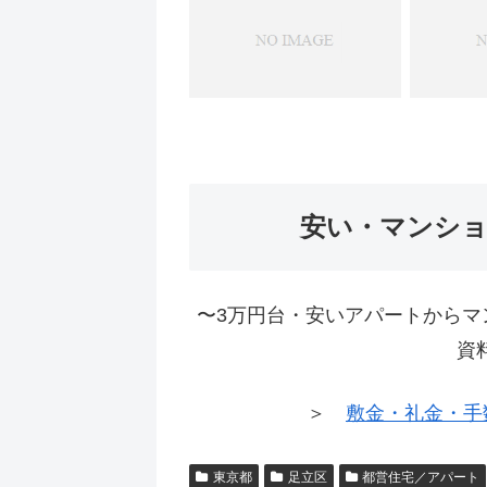
安い・マンシ
〜3万円台・安いアパートからマ
資
＞
敷金・礼金・手
東京都
足立区
都営住宅／アパート