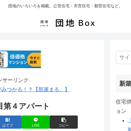
団地のいろいろを掲載。公営住宅・市営住宅・都営住宅など。
ンサーリンク
新
がみつかる！？【部屋まる。】
住宅供
目第４アパート
ョン
はてブ
LINE
コピー