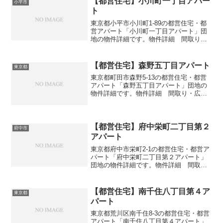
【都営住宅】小川町一丁目アパー
小平市
ト
東京都小平市小川町1-89の都営住宅・都
営アパート「小川町一丁目アパート」団
地の物件詳細です。物件詳細 間取り・
広さ団地名小川町一丁目アパート住所・
所在地東京都小平市小川町1-89間取り
3DK広さ・面積55-61㎡建設年度築年数
【都営住宅】森野五丁目アパート
東京都
1988交通...
東京都町田市森野5-13の都営住宅・都営
アパート「森野五丁目アパート」団地の
物件詳細です。物件詳細 間取り・広さ
団地名森野五丁目アパート住所・所在地
東京都町田市森野5-13間取り2DK-4DK広
さ・面積47-77㎡建設年度築年数1992交
通...
【都営住宅】府中栄町二丁目第２
府中市
アパート
東京都府中市栄町2-1の都営住宅・都営ア
パート「府中栄町二丁目第２アパート」
団地の物件詳細です。物件詳細 間取
り・広さ団地名府中栄町二丁目第２アパ
ート住所・所在地東京都府中市栄町2-1間
取り1DK-3DK広さ・面積44-70㎡建設年度
【都営住宅】南千住八丁目第４ア
東京都
築年数...
パート
東京都荒川区南千住8-3の都営住宅・都営
アパート「南千住八丁目第４アパート」