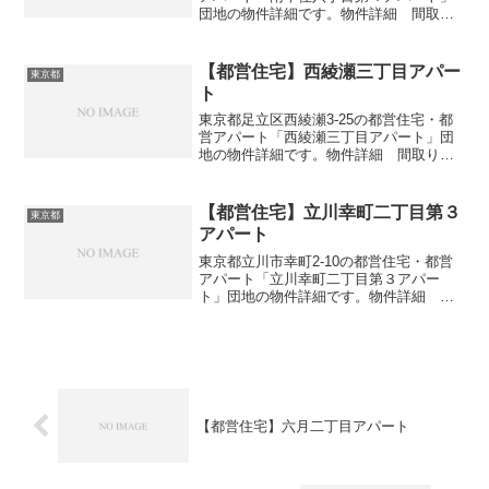
団地の物件詳細です。物件詳細 間取
り・広さ団地名南千住八丁目第４アパー
ト住所・所在地東京都荒川区南千住8-3間
取り1DK-4DK広さ・面積35-105㎡建設年
【都営住宅】西綾瀬三丁目アパー
東京都
度築年...
ト
東京都足立区西綾瀬3-25の都営住宅・都
営アパート「西綾瀬三丁目アパート」団
地の物件詳細です。物件詳細 間取り・
広さ団地名西綾瀬三丁目アパート住所・
所在地東京都足立区西綾瀬3-25間取り
3DK広さ・面積55-62㎡建設年度築年数
【都営住宅】立川幸町二丁目第３
東京都
1989交通...
アパート
東京都立川市幸町2-10の都営住宅・都営
アパート「立川幸町二丁目第３アパー
ト」団地の物件詳細です。物件詳細 間
取り・広さ団地名立川幸町二丁目第３ア
パート住所・所在地東京都立川市幸町2-
10間取り3DK広さ・面積55-61㎡建設年度
築年数19...
【都営住宅】六月二丁目アパート