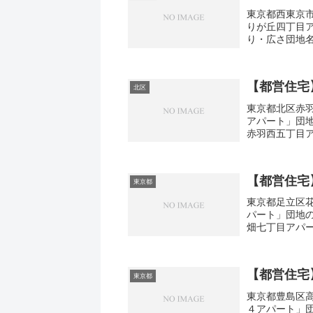
東京都西東京市
りが丘四丁目
り・広さ団地
東京市ひばりが丘
【都営住宅
北区
東京都北区赤羽
アパート」団
赤羽西五丁目ア
1DK-3DK広さ
【都営住宅
東京都
東京都足立区花
パート」団地
畑七丁目アパー
3DK広さ・面積
【都営住宅
東京都
東京都豊島区高
４アパート」