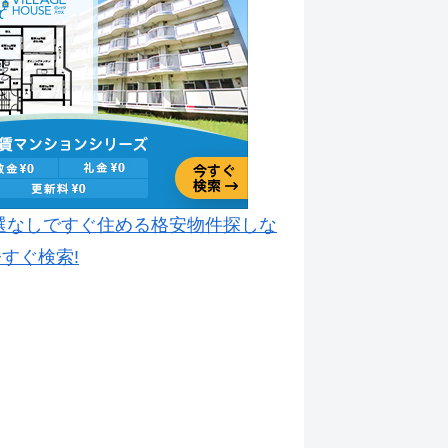
選なしですぐ住める格安物件探しな
すぐ検索!