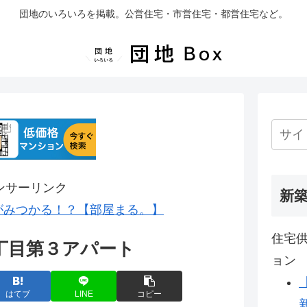
団地のいろいろを掲載。公営住宅・市営住宅・都営住宅など。
ンサーリンク
新
がみつかる！？【部屋まる。】
住宅供
丁目第３アパート
ョン
はてブ
LINE
コピー