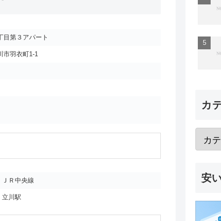
丁目第３アパート
市羽衣町1-1
カ
安
ＪＲ中央線
立川駅