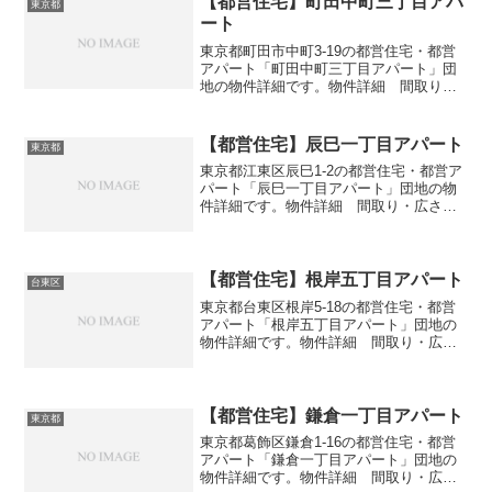
【都営住宅】町田中町三丁目アパ
東京都
ート
東京都町田市中町3-19の都営住宅・都営
アパート「町田中町三丁目アパート」団
地の物件詳細です。物件詳細 間取り・
広さ団地名町田中町三丁目アパート住
所・所在地東京都町田市中町3-19間取り
3DK広さ・面積63㎡建設年度築年数1983
【都営住宅】辰巳一丁目アパート
東京都
交通・アク...
東京都江東区辰巳1-2の都営住宅・都営ア
パート「辰巳一丁目アパート」団地の物
件詳細です。物件詳細 間取り・広さ団
地名辰巳一丁目アパート住所・所在地東
京都江東区辰巳1-2間取り1DK-3DK広さ・
面積34-57㎡建設年度築年数2013交通・
ア...
【都営住宅】根岸五丁目アパート
台東区
東京都台東区根岸5-18の都営住宅・都営
アパート「根岸五丁目アパート」団地の
物件詳細です。物件詳細 間取り・広さ
団地名根岸五丁目アパート住所・所在地
東京都台東区根岸5-18間取り2DK広さ・
面積34㎡建設年度築年数1970交通・アク
セス主な...
【都営住宅】鎌倉一丁目アパート
東京都
東京都葛飾区鎌倉1-16の都営住宅・都営
アパート「鎌倉一丁目アパート」団地の
物件詳細です。物件詳細 間取り・広さ