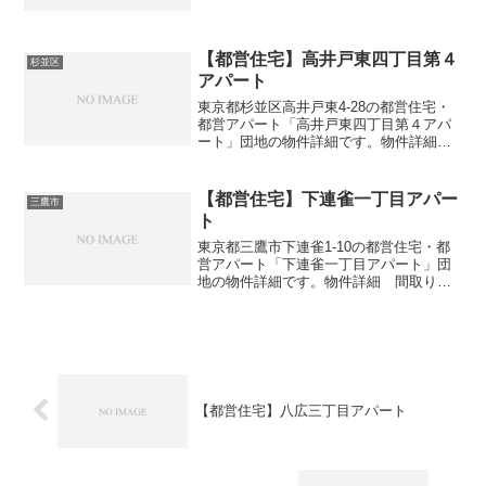
団地名鎌倉一丁目アパート住所・所在地
東京都葛飾区鎌倉1-16間取り2DK-3DK広
さ・面積36-39㎡建設年度築年数1971交
通...
【都営住宅】高井戸東四丁目第４
杉並区
アパート
東京都杉並区高井戸東4-28の都営住宅・
都営アパート「高井戸東四丁目第４アパ
ート」団地の物件詳細です。物件詳細
間取り・広さ団地名高井戸東四丁目第４
アパート住所・所在地東京都杉並区高井
戸東4-28間取り1DK-3DK広さ・面積35-63
【都営住宅】下連雀一丁目アパー
三鷹市
㎡建...
ト
東京都三鷹市下連雀1-10の都営住宅・都
営アパート「下連雀一丁目アパート」団
地の物件詳細です。物件詳細 間取り・
広さ団地名下連雀一丁目アパート住所・
所在地東京都三鷹市下連雀1-10間取り
2DK-3DK広さ・面積42-63㎡建設年度築年
数19...
【都営住宅】八広三丁目アパート