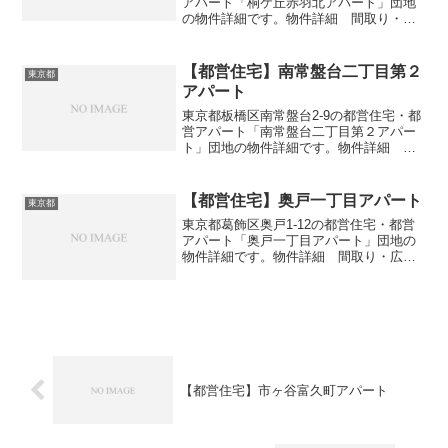
アパート「桐ケ丘赤羽北アパート」団地
の物件詳細です。物件詳細 間取り・広
さ団地名桐ケ丘赤羽北アパート住所・所
在地東京都北区赤羽北3-16間取り1DK-
3DK広さ・面積34-57㎡建設年度築年数
【都営住宅】南常盤台二丁目第２
東京都
2013...
アパート
東京都板橋区南常盤台2-9の都営住宅・都
営アパート「南常盤台二丁目第２アパー
ト」団地の物件詳細です。物件詳細 間
取り・広さ団地名南常盤台二丁目第２ア
パート住所・所在地東京都板橋区南常盤
台2-9間取り3DK広さ・面積63㎡建設年度
【都営住宅】奥戸一丁目アパート
東京都
築年数198...
東京都葛飾区奥戸1-12の都営住宅・都営
アパート「奥戸一丁目アパート」団地の
物件詳細です。物件詳細 間取り・広さ
団地名奥戸一丁目アパート住所・所在地
東京都葛飾区奥戸1-12間取り3DK-4DK広
さ・面積55-67㎡建設年度築年数1981交
通...
【都営住宅】市ヶ谷富久町アパート