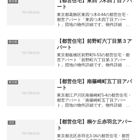
【都営住宅】東四つ木四丁目アパ
東京都
ート
東京都葛飾区東四つ木4-44の都営住宅・
都営アパート「東四つ木四丁目アパー
ト」団地の物件詳細です。物件詳細 間
取り・広さ団地名東四つ木四丁目アパー
ト住所・所在地東京都葛飾区東四つ木4-
44間取り1DK-4DK広さ・面積38-77㎡建設
【都営住宅】前野町六丁目第３ア
東京都
年度築...
パート
東京都板橋区前野町6-53の都営住宅・都
営アパート「前野町六丁目第３アパー
ト」団地の物件詳細です。物件詳細 間
取り・広さ団地名前野町六丁目第３アパ
ート住所・所在地東京都板橋区前野町6-
53間取り3DK広さ・面積55-61㎡建設年度
【都営住宅】南篠崎町五丁目アパ
東京都
築年数19...
ート
東京都江戸川区南篠崎町5-4の都営住宅・
都営アパート「南篠崎町五丁目アパー
ト」団地の物件詳細です。物件詳細 間
取り・広さ団地名南篠崎町五丁目アパー
ト住所・所在地東京都江戸川区南篠崎町
5-4間取り1DK-4DK広さ・面積35-76㎡建
【都営住宅】桐ケ丘赤羽北アパー
北区
設年度築...
ト
東京都北区赤羽北3-16の都営住宅・都営