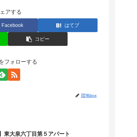
ェアする
Facebook
はてブ
コピー
xをフォローする
団地box
】東大泉六丁目第５アパート