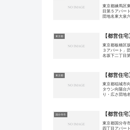
東京都練馬区東
目第５アパー
団地名東大泉
泉6-49間取り
【都営住宅
東京都
東京都板橋区坂
３アパート」
名坂下二丁目第
取り1DK-3DK
【都営住宅
東京都
東京都稲城市向
タウン向陽台
り・広さ団地
東京都稲城市向陽台
【都営住宅
国分寺市
東京都国分寺市
四丁目アパー