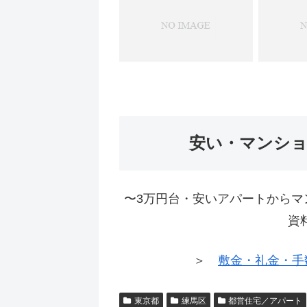
安い・マンシ
〜3万円台・安いアパートからマ
資
＞
敷金・礼金・手
東京都
練馬区
都営住宅／アパート