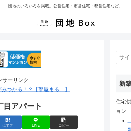
団地のいろいろを掲載。公営住宅・市営住宅・都営住宅など。
ンサーリンク
新
がみつかる！？【部屋まる。】
住宅供
丁目アパート
ョン
はてブ
LINE
コピー