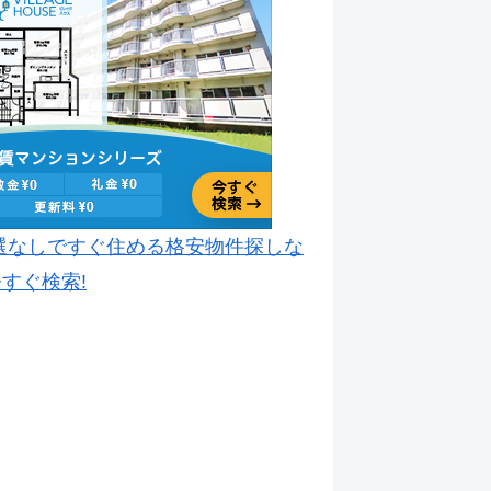
選なしですぐ住める格安物件探しな
すぐ検索!