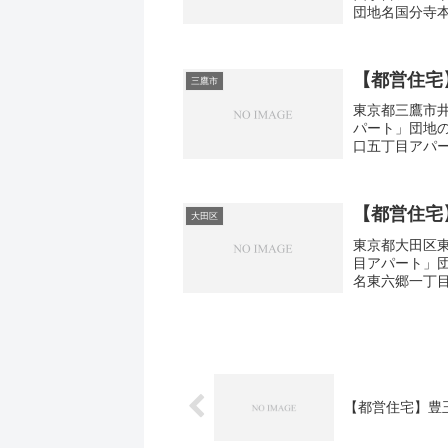
団地名国分寺
町4-17間取り1
【都営住宅
三鷹市
東京都三鷹市井
パート」団地
口五丁目アパー
3DK広さ・面積
【都営住宅
大田区
東京都大田区東
目アパート」
名東六郷一丁目
取り3DK広さ・面
【都営住宅】豊