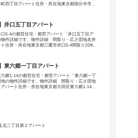
本町四丁目アパート住所・所在地東京都国分寺市本
DK-4DK広さ・面積42-73㎡建設年度築...
】井口五丁目アパート
口5-4の都営住宅・都営アパート「井口五丁目ア
の物件詳細です。物件詳細 間取り・広さ団地名井
ト住所・所在地東京都三鷹市井口5-4間取り2DK-
44-63㎡建設年度築年数1987交通・ア...
】東六郷一丁目アパート
六郷1-14の都営住宅・都営アパート「東六郷一丁
団地の物件詳細です。物件詳細 間取り・広さ団地
アパート住所・所在地東京都大田区東六郷1-14間
積36-59㎡建設年度築年数1968-1...
玉北二丁目第２アパート