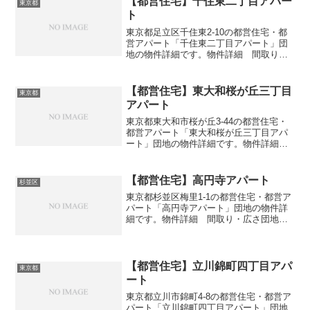
【都営住宅】千住東二丁目アパー
東京都
ト
東京都足立区千住東2-10の都営住宅・都
営アパート「千住東二丁目アパート」団
地の物件詳細です。物件詳細 間取り・
広さ団地名千住東二丁目アパート住所・
所在地東京都足立区千住東2-10間取り
3DK広さ・面積43㎡建設年度築年数1972
【都営住宅】東大和桜が丘三丁目
東京都
交通・アク...
アパート
東京都東大和市桜が丘3-44の都営住宅・
都営アパート「東大和桜が丘三丁目アパ
ート」団地の物件詳細です。物件詳細
間取り・広さ団地名東大和桜が丘三丁目
アパート住所・所在地東京都東大和市桜
が丘3-44間取り2DK-4DK広さ・面積55-75
【都営住宅】高円寺アパート
杉並区
㎡建...
東京都杉並区梅里1-1の都営住宅・都営ア
パート「高円寺アパート」団地の物件詳
細です。物件詳細 間取り・広さ団地名
高円寺アパート住所・所在地東京都杉並
区梅里1-1間取り2DK-3DK広さ・面積30-
46㎡建設年度築年数1961交通・アクセス
主...
【都営住宅】立川錦町四丁目アパ
東京都
ート
東京都立川市錦町4-8の都営住宅・都営ア
パート「立川錦町四丁目アパート」団地