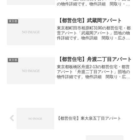
の物件詳細です。物件詳細 間取り・広
さ団地名立川錦町四丁目アパート住所・
所在地東京都立川市錦町4-8間取り3DK広
さ・面積55㎡建設年度築年数1980交通・
【都営住宅】武蔵岡アパート
東京都
アクセス...
東京都町田市相原町3190の都営住宅・都
営アパート「武蔵岡アパート」団地の物
件詳細です。物件詳細 間取り・広さ団
地名武蔵岡アパート住所・所在地東京都
町田市相原町3190間取り3DK広さ・面積
55-61㎡建設年度築年数1978-1990交
通・...
【都営住宅】舟渡二丁目アパート
東京都
東京都板橋区舟渡2-13の都営住宅・都営
アパート「舟渡二丁目アパート」団地の
物件詳細です。物件詳細 間取り・広さ
団地名舟渡二丁目アパート住所・所在地
東京都板橋区舟渡2-13間取り1DK-3DK広
さ・面積32-57㎡建設年度築年数2009-2...
【都営住宅】東大泉五丁目アパート