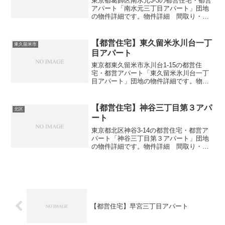
東京都葛飾区南水元3-3の都営住宅・都営
アパート「南水元三丁目アパート」団地
の物件詳細です。物件詳細 間取り・広
さ団地名南水元三丁目アパート住所・所
在地東京都葛飾区南水元3-3間取り1DK-
3DK広さ・面積32-57㎡建設年度築年数
【都営住宅】東久留米氷川台一丁
東久留米市
2009...
目アパート
東京都東久留米市氷川台1-15の都営住
宅・都営アパート「東久留米氷川台一丁
目アパート」団地の物件詳細です。物件
詳細 間取り・広さ団地名東久留米氷川
台一丁目アパート住所・所在地東京都東
久留米市氷川台1-15間取り1LDK-4DK広
【都営住宅】神谷三丁目第３アパ
北区
さ・面積42...
ート
東京都北区神谷3-14の都営住宅・都営ア
パート「神谷三丁目第３アパート」団地
の物件詳細です。物件詳細 間取り・広
さ団地名神谷三丁目第３アパート住所・
所在地東京都北区神谷3-14間取り2DK-
3DK広さ・面積53-63㎡建設年度築年数
1993...
【都営住宅】早宮三丁目アパート