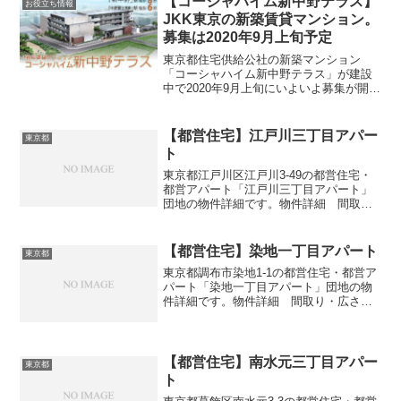
【コーシャハイム新中野テラス】
お役立ち情報
JKK東京の新築賃貸マンション。
募集は2020年9月上旬予定
東京都住宅供給公社の新築マンション
「コーシャハイム新中野テラス」が建設
中で2020年9月上旬にいよいよ募集が開始
される。元は「（仮称）コーシャハイム
和田本町」で告知されていた建設中の物
件で東京都杉並区和田1丁目の物件で旧和
【都営住宅】江戸川三丁目アパー
東京都
田本町住宅の建て替...
ト
東京都江戸川区江戸川3-49の都営住宅・
都営アパート「江戸川三丁目アパート」
団地の物件詳細です。物件詳細 間取
り・広さ団地名江戸川三丁目アパート住
所・所在地東京都江戸川区江戸川3-49間
取り3DK広さ・面積42-51㎡建設年度築年
【都営住宅】染地一丁目アパート
東京都
数1975...
東京都調布市染地1-1の都営住宅・都営ア
パート「染地一丁目アパート」団地の物
件詳細です。物件詳細 間取り・広さ団
地名染地一丁目アパート住所・所在地東
京都調布市染地1-1間取り1DK-3DK広さ・
面積38-60㎡建設年度築年数1979-199...
【都営住宅】南水元三丁目アパー
東京都
ト