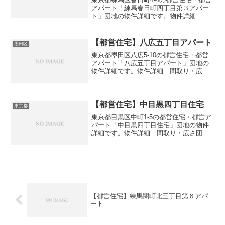
アパート「練馬春日町四丁目第３アパー
ト」団地の物件詳細です。物件詳細 間
取り・広さ団地名練馬春日町四丁目第３
アパート住所・所在地東京都練馬区春日
町4-4間取り3DK広さ・面積48-55㎡建設
【都営住宅】八広五丁目アパート
墨田区
年度築年数...
東京都墨田区八広5-10の都営住宅・都営
アパート「八広五丁目アパート」団地の
物件詳細です。物件詳細 間取り・広さ
団地名八広五丁目アパート住所・所在地
東京都墨田区八広5-10間取り2DK-3DK広
さ・面積55㎡建設年度築年数1976交通・
アク...
【都営住宅】中目黒四丁目住宅
東京都
東京都目黒区中町1-5の都営住宅・都営ア
パート「中目黒四丁目住宅」団地の物件
詳細です。物件詳細 間取り・広さ団地
名中目黒四丁目住宅住所・所在地東京都
目黒区中町1-5間取り他広さ・面積53㎡建
設年度築年数1935交通・アクセス主な路
線ＪＲ山手...
【都営住宅】練馬関町北三丁目第６アパ
ート