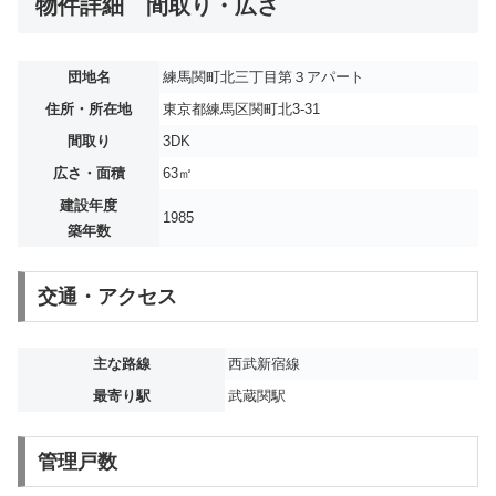
物件詳細 間取り・広さ
団地名
練馬関町北三丁目第３アパート
住所・所在地
東京都練馬区関町北3-31
間取り
3DK
広さ・面積
63㎡
建設年度
1985
築年数
交通・アクセス
主な路線
西武新宿線
最寄り駅
武蔵関駅
管理戸数