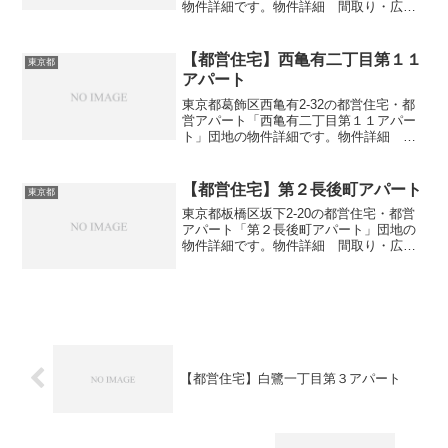
物件詳細です。物件詳細 間取り・広さ
団地名錦一丁目第３アパート住所・所在
地東京都練馬区錦1-34間取り2DK広さ・
面積55㎡建設年度築年数1995交通・アク
【都営住宅】西亀有二丁目第１１
東京都
セス主な...
アパート
東京都葛飾区西亀有2-32の都営住宅・都
営アパート「西亀有二丁目第１１アパー
ト」団地の物件詳細です。物件詳細 間
取り・広さ団地名西亀有二丁目第１１ア
パート住所・所在地東京都葛飾区西亀有
2-32間取り3DK広さ・面積61㎡建設年度
【都営住宅】第２長後町アパート
東京都
築年数198...
東京都板橋区坂下2-20の都営住宅・都営
アパート「第２長後町アパート」団地の
物件詳細です。物件詳細 間取り・広さ
団地名第２長後町アパート住所・所在地
東京都板橋区坂下2-20間取り3DK広さ・
面積45㎡建設年度築年数1960交通・アク
セス主な...
【都営住宅】白鷺一丁目第３アパート