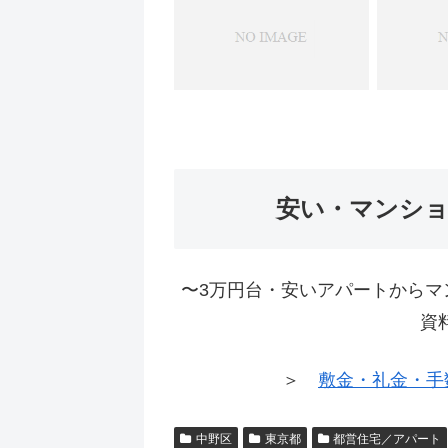
安い・マンシ
〜3万円台・安いアパートからマ
資
＞
敷金・礼金・手
中野区
東京都
都営住宅／アパート