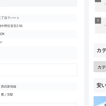
二丁目アパート
中野区若宮2-56
4DK
4㎡
カ
安
西武新宿線
鷺ノ宮駅