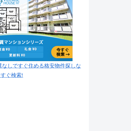
選なしですぐ住める格安物件探しな
すぐ検索!