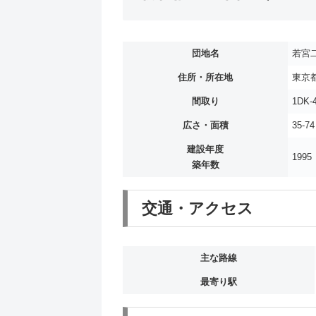
団地名
若宮
住所・所在地
東京都
間取り
1DK-
広さ・面積
35-7
建設年度
1995
築年数
交通・アクセス
主な路線
最寄り駅