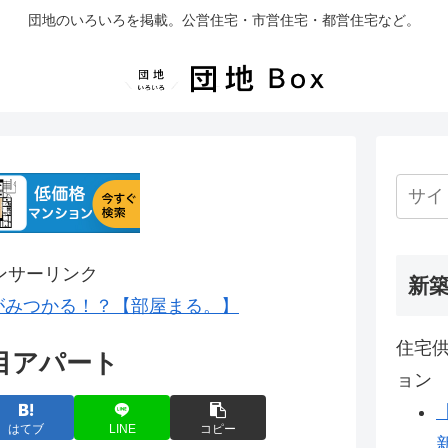
団地のいろいろを掲載。公営住宅・市営住宅・都営住宅など。
ンサーリンク
新
がみつかる！？【部屋まる。】
住宅供
目アパート
ョン
はてブ
LINE
コピー