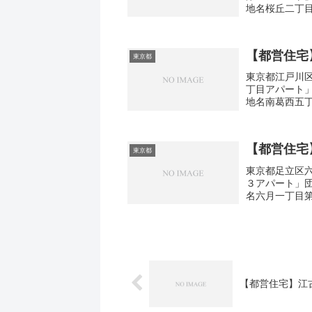
地名桜丘二丁目
4間取り3DK広
【都営住宅
東京都
東京都江戸川区
丁目アパート
地名南葛西五丁
1間取り2DK-4
【都営住宅
東京都
東京都足立区六
３アパート」
名六月一丁目第
取り2DK-3DK
【都営住宅】江