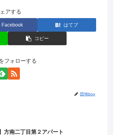
ェアする
Facebook
はてブ
コピー
xをフォローする
団地box
】方南二丁目第２アパート