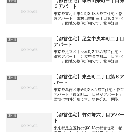
【都営住宅】東村山栄町三丁目第
東京都
３アパート
東京都東村山市栄町3-13の都営住宅・都
営アパート「東村山栄町三丁目第３アパ
ート」団地の物件詳細です。物件詳細
間取り・広さ団地名東村山栄町三丁目第
３アパート住所・所在地東京都東村山市
栄町3-13間取り2DK-4DK広さ・面積48-74
【都営住宅】足立中央本町二丁目
東京都
㎡建...
アパート
東京都足立区中央本町2-12の都営住宅・
都営アパート「足立中央本町二丁目アパ
ート」団地の物件詳細です。物件詳細
間取り・広さ団地名足立中央本町二丁目
アパート住所・所在地東京都足立区中央
本町2-12間取り1DK-4DK広さ・面積37-74
【都営住宅】東金町二丁目第６ア
東京都
㎡建...
パート
東京都葛飾区東金町2-5の都営住宅・都営
アパート「東金町二丁目第６アパート」
団地の物件詳細です。物件詳細 間取
り・広さ団地名東金町二丁目第６アパー
ト住所・所在地東京都葛飾区東金町2-5間
取り3DK広さ・面積57-63㎡建設年度築年
【都営住宅】竹の塚六丁目アパー
東京都
数1991...
ト
東京都足立区竹の塚6-18の都営住宅・都