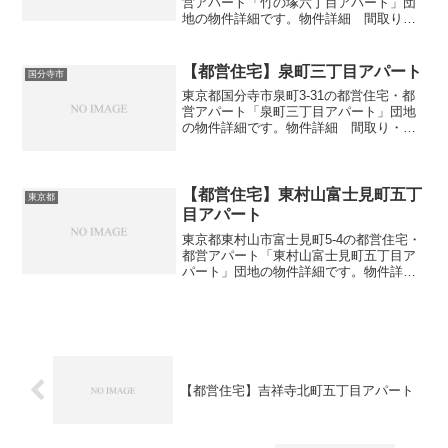
営アパート「竹の塚六丁目アパート」団
地の物件詳細です。物件詳細 間取り・
広さ団地名竹の塚六丁目アパート住所・
所在地東京都足立区竹の塚6-18間取り
1DK-3DK広さ・面積32-57㎡建設年度築年
【都営住宅】泉町三丁目アパート
国分寺市
数20...
東京都国分寺市泉町3-31の都営住宅・都
営アパート「泉町三丁目アパート」団地
の物件詳細です。物件詳細 間取り・広
さ団地名泉町三丁目アパート住所・所在
地東京都国分寺市泉町3-31間取り3DK広
さ・面積55-64㎡建設年度築年数1984-
198...
【都営住宅】東村山富士見町五丁
東京都
目アパート
東京都東村山市富士見町5-4の都営住宅・
都営アパート「東村山富士見町五丁目ア
パート」団地の物件詳細です。物件詳
細 間取り・広さ団地名東村山富士見町
五丁目アパート住所・所在地東京都東村
山市富士見町5-4間取り3DK広さ・面積55-
61㎡建設年...
【都営住宅】吉祥寺北町五丁目アパート