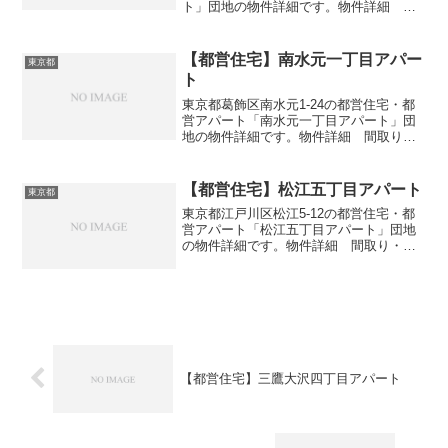
ト」団地の物件詳細です。物件詳細 間
取り・広さ団地名東村山諏訪町一丁目ア
パート住所・所在地東京都東村山市諏訪
町1-6間取り2DK-4DK広さ・面積49-76㎡
【都営住宅】南水元一丁目アパー
東京都
建設年...
ト
東京都葛飾区南水元1-24の都営住宅・都
営アパート「南水元一丁目アパート」団
地の物件詳細です。物件詳細 間取り・
広さ団地名南水元一丁目アパート住所・
所在地東京都葛飾区南水元1-24間取り
3DK広さ・面積51-61㎡建設年度築年数
【都営住宅】松江五丁目アパート
東京都
1980-1...
東京都江戸川区松江5-12の都営住宅・都
営アパート「松江五丁目アパート」団地
の物件詳細です。物件詳細 間取り・広
さ団地名松江五丁目アパート住所・所在
地東京都江戸川区松江5-12間取り1DK-
3DK広さ・面積34-57㎡建設年度築年数
2011...
【都営住宅】三鷹大沢四丁目アパート