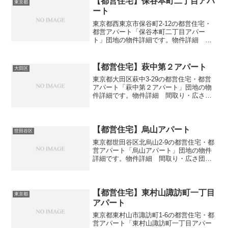
【都営住宅】保谷本町二丁目アパ
東京都
ート
東京都西東京市保谷町2-12の都営住宅・
都営アパート「保谷本町二丁目アパー
ト」団地の物件詳細です。物件詳細 間
取り・広さ団地名保谷本町二丁目アパー
ト住所・所在地東京都西東京市保谷町2-
12間取り3DK広さ・面積55-61㎡建設年度
【都営住宅】萩中第２アパート
大田区
築年数19...
東京都大田区萩中3-29の都営住宅・都営
アパート「萩中第２アパート」団地の物
件詳細です。物件詳細 間取り・広さ団
地名萩中第２アパート住所・所在地東京
都大田区萩中3-29間取り2DK広さ・面積
33-37㎡建設年度築年数1967交通・アクセ
ス主...
【都営住宅】烏山アパート
世田谷区
東京都世田谷区北烏山2-9の都営住宅・都
営アパート「烏山アパート」団地の物件
詳細です。物件詳細 間取り・広さ団地
名烏山アパート住所・所在地東京都世田
谷区北烏山2-9間取り2DK-3DK広さ・面積
31-45㎡建設年度築年数1964-1966交...
【都営住宅】東村山諏訪町一丁目
東京都
アパート
東京都東村山市諏訪町1-6の都営住宅・都
営アパート「東村山諏訪町一丁目アパー