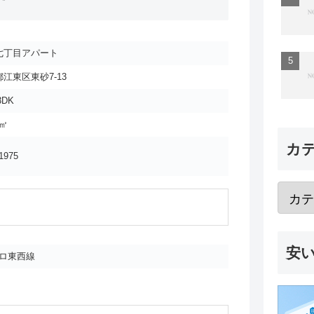
七丁目アパート
江東区東砂7-13
3DK
1㎡
カ
1975
安
ロ東西線