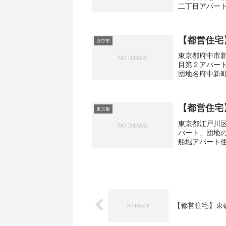
二丁目アパート
広さ・面積32-5
【都営住宅
府中市
東京都府中市新
目第２アパー
団地名府中新
町1-72間取り
【都営住宅
東京都
東京都江戸川区
パート」団地
船堀アパート住
広さ・面積33㎡
【都営住宅】東