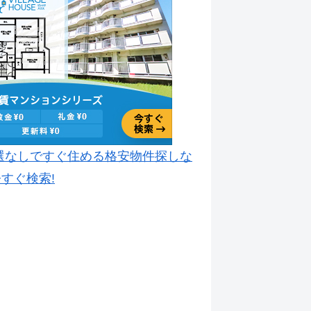
選なしですぐ住める格安物件探しな
すぐ検索!