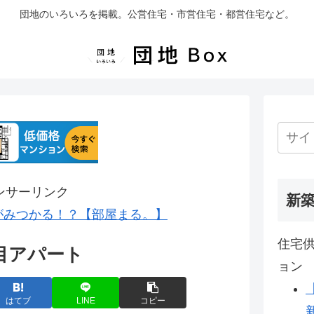
団地のいろいろを掲載。公営住宅・市営住宅・都営住宅など。
ンサーリンク
新
がみつかる！？【部屋まる。】
住宅供
目アパート
ョン
はてブ
LINE
コピー