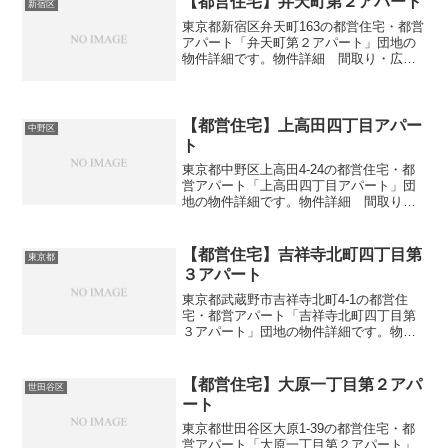
【都営住宅】弁天町第２アパート
新宿区
東京都新宿区弁天町163の都営住宅・都営
アパート「弁天町第２アパート」団地の
物件詳細です。物件詳細 間取り・広さ
団地名弁天町第２アパート住所・所在地
東京都新宿区弁天町163間取り3DK広さ・
面積39㎡建設年度築年数1971交通・アク
セス主な...
【都営住宅】上高田四丁目アパー
中野区
ト
東京都中野区上高田4-24の都営住宅・都
営アパート「上高田四丁目アパート」団
地の物件詳細です。物件詳細 間取り・
広さ団地名上高田四丁目アパート住所・
所在地東京都中野区上高田4-24間取り
1DK-3DK広さ・面積32-63㎡建設年度築年
【都営住宅】吉祥寺北町四丁目第
東京都
数20...
３アパート
東京都武蔵野市吉祥寺北町4-1の都営住
宅・都営アパート「吉祥寺北町四丁目第
３アパート」団地の物件詳細です。物件
詳細 間取り・広さ団地名吉祥寺北町四
丁目第３アパート住所・所在地東京都武
蔵野市吉祥寺北町4-1間取り3DK広さ・面
【都営住宅】大原一丁目第２アパ
世田谷区
積51-59㎡建...
ート
東京都世田谷区大原1-39の都営住宅・都
営アパート「大原一丁目第２アパート」