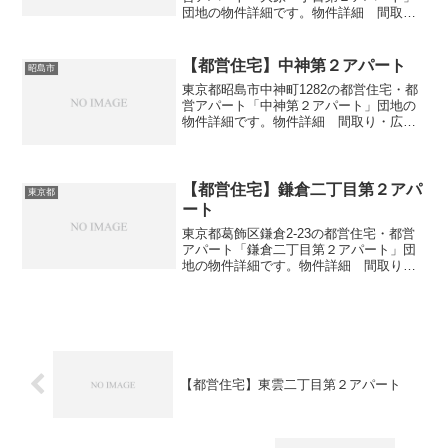
団地の物件詳細です。物件詳細 間取
り・広さ団地名大原一丁目第２アパート
住所・所在地東京都世田谷区大原1-39間
取り3DK広さ・面積63㎡建設年度築年数
【都営住宅】中神第２アパート
昭島市
1990交通・...
東京都昭島市中神町1282の都営住宅・都
営アパート「中神第２アパート」団地の
物件詳細です。物件詳細 間取り・広さ
団地名中神第２アパート住所・所在地東
京都昭島市中神町1282間取り1DK-3DK広
さ・面積38-61㎡建設年度築年数1982-1...
【都営住宅】鎌倉二丁目第２アパ
東京都
ート
東京都葛飾区鎌倉2-23の都営住宅・都営
アパート「鎌倉二丁目第２アパート」団
地の物件詳細です。物件詳細 間取り・
広さ団地名鎌倉二丁目第２アパート住
所・所在地東京都葛飾区鎌倉2-23間取り
3DK広さ・面積51㎡建設年度築年数1976
交通・アク...
【都営住宅】東雲二丁目第２アパート