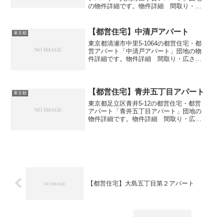
の物件詳細です。物件詳細 間取り・広
さ団地名入間町二丁目アパート住所・所
在地東京都調布市入間町2-2間取り2DK-
3DK広さ・面積55-63㎡建設年度築年数
【都営住宅】中清戸アパート
東京都
1983...
東京都清瀬市中里5-1064の都営住宅・都
営アパート「中清戸アパート」団地の物
件詳細です。物件詳細 間取り・広さ団
地名中清戸アパート住所・所在地東京都
清瀬市中里5-1064間取り2DK広さ・面積
33㎡建設年度築年数1969交通・アクセス
主な...
【都営住宅】青井五丁目アパート
東京都
東京都足立区青井5-12の都営住宅・都営
アパート「青井五丁目アパート」団地の
物件詳細です。物件詳細 間取り・広さ
団地名青井五丁目アパート住所・所在地
東京都足立区青井5-12間取り3DK広さ・
面積55㎡建設年度築年数1977交通・アク
セス主な...
【都営住宅】大島五丁目第２アパート