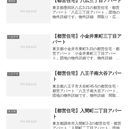
【都営住宅】八広三丁目アパート
墨田区
東京都墨田区八広3-21の都営住宅・都営
アパート「八広三丁目アパート」団地の
物件詳細です。物件詳細 間取り・広さ
団地名八広三丁目アパート住所・所在地
東京都墨田区八広3-21間取り2DK広さ・
面積32㎡建設年度築年数1967交通・アク
セス主な...
【都営住宅】小金井東町三丁目ア
小金井市
パート
東京都小金井市東町3-15の都営住宅・都
営アパート「小金井東町三丁目アパー
ト」団地の物件詳細です。物件詳細 間
取り・広さ団地名小金井東町三丁目アパ
ート住所・所在地東京都小金井市東町3-
15間取り3DK広さ・面積55㎡建設年度築
【都営住宅】八王子南大谷アパー
八王子市
年数1977交...
ト
東京都八王子市大谷町45-5の都営住宅・
都営アパート「八王子南大谷アパート」
団地の物件詳細です。物件詳細 間取
り・広さ団地名八王子南大谷アパート住
所・所在地東京都八王子市大谷町45-5間
取り2DK-3DK広さ・面積36-39㎡建設年度
【都営住宅】入間町二丁目アパー
東京都
築年数...
ト
東京都調布市入間町2-2の都営住宅・都営
アパート「入間町二丁目アパート」団地