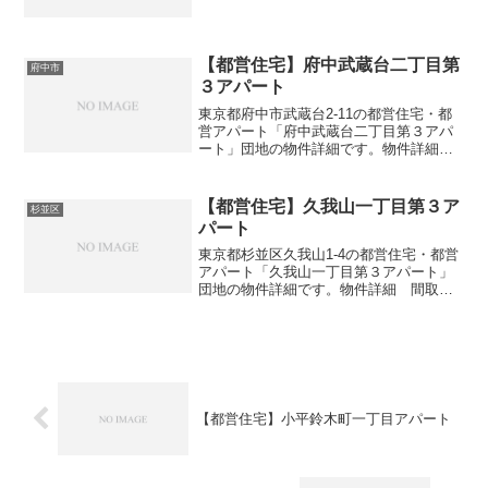
地名立花六丁目アパート住所・所在地東
京都墨田区立花6-8間取り2DK-3DK広さ・
面積55-56㎡建設年度築年数1976交通・
ア...
【都営住宅】府中武蔵台二丁目第
府中市
３アパート
東京都府中市武蔵台2-11の都営住宅・都
営アパート「府中武蔵台二丁目第３アパ
ート」団地の物件詳細です。物件詳細
間取り・広さ団地名府中武蔵台二丁目第
３アパート住所・所在地東京都府中市武
蔵台2-11間取り2DK-3DK広さ・面積53-62
【都営住宅】久我山一丁目第３ア
杉並区
㎡建...
パート
東京都杉並区久我山1-4の都営住宅・都営
アパート「久我山一丁目第３アパート」
団地の物件詳細です。物件詳細 間取
り・広さ団地名久我山一丁目第３アパー
ト住所・所在地東京都杉並区久我山1-4間
取り1DK-3DK広さ・面積34-57㎡建設年度
築年数...
【都営住宅】小平鈴木町一丁目アパート