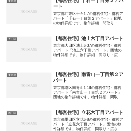
【都営住宅】千石一丁目第２アパ
東京都
ート
東京都江東区千石1-7の都営住宅・都営ア
パート「千石一丁目第２アパート」団地
の物件詳細です。物件詳細 間取り・広
さ団地名千石一丁目第２アパート住所・
所在地東京都江東区千石1-7間取り1DK-
4DK広さ・面積35-74㎡建設年度築年数
【都営住宅】池上六丁目アパート
大田区
1996...
東京都大田区池上6-37の都営住宅・都営
アパート「池上六丁目アパート」団地の
物件詳細です。物件詳細 間取り・広さ
団地名池上六丁目アパート住所・所在地
東京都大田区池上6-37間取り2DK広さ・
面積36-39㎡建設年度築年数1969-1971
交...
【都営住宅】南青山一丁目第２ア
東京都
パート
東京都港区南青山1-18の都営住宅・都営
アパート「南青山一丁目第２アパート」
団地の物件詳細です。物件詳細 間取
り・広さ団地名南青山一丁目第２アパー
ト住所・所在地東京都港区南青山1-18間
取り2DK広さ・面積34㎡建設年度築年数
【都営住宅】立花六丁目アパート
墨田区
1970交通・...
東京都墨田区立花6-8の都営住宅・都営ア
パート「立花六丁目アパート」団地の物
件詳細です。物件詳細 間取り・広さ団