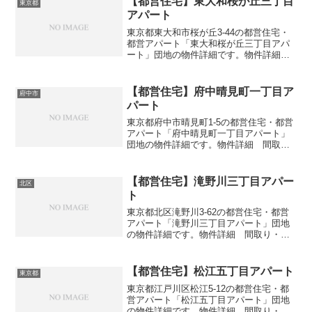
【都営住宅】東大和桜が丘三丁目
東京都
アパート
東京都東大和市桜が丘3-44の都営住宅・
都営アパート「東大和桜が丘三丁目アパ
ート」団地の物件詳細です。物件詳細
間取り・広さ団地名東大和桜が丘三丁目
アパート住所・所在地東京都東大和市桜
が丘3-44間取り2DK-4DK広さ・面積55-75
【都営住宅】府中晴見町一丁目ア
府中市
㎡建...
パート
東京都府中市晴見町1-5の都営住宅・都営
アパート「府中晴見町一丁目アパート」
団地の物件詳細です。物件詳細 間取
り・広さ団地名府中晴見町一丁目アパー
ト住所・所在地東京都府中市晴見町1-5間
取り3DK広さ・面積63㎡建設年度築年数
【都営住宅】滝野川三丁目アパー
北区
1988交通・...
ト
東京都北区滝野川3-62の都営住宅・都営
アパート「滝野川三丁目アパート」団地
の物件詳細です。物件詳細 間取り・広
さ団地名滝野川三丁目アパート住所・所
在地東京都北区滝野川3-62間取り2DK-
3DK広さ・面積33-46㎡建設年度築年数
【都営住宅】松江五丁目アパート
東京都
1968...
東京都江戸川区松江5-12の都営住宅・都
営アパート「松江五丁目アパート」団地
の物件詳細です。物件詳細 間取り・広