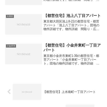
さ団地名松江五丁目アパート住所・所在
地東京都江戸川区松江5-12間取り1DK-
3DK広さ・面積34-57㎡建設年度築年数
2011...
【都営住宅】池上八丁目アパート
大田区
東京都大田区池上8-22の都営住宅・都営
アパート「池上八丁目アパート」団地の
物件詳細です。物件詳細 間取り・広さ
団地名池上八丁目アパート住所・所在地
東京都大田区池上8-22間取り2DK-3DK広
さ・面積39-42㎡建設年度築年数1973交
通...
【都営住宅】小金井東町一丁目ア
小金井市
パート
東京都小金井市東町1-39の都営住宅・都
営アパート「小金井東町一丁目アパー
ト」団地の物件詳細です。物件詳細 間
取り・広さ団地名小金井東町一丁目アパ
ート住所・所在地東京都小金井市東町1-
39間取り3DK広さ・面積55-63㎡建設年度
築年数19...
【都営住宅】上水南町一丁目アパート