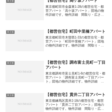
【都営住宅】高ケ坂アパート
東京都
東京都町田市金森東1-28の都営住宅・都
営アパート「高ケ坂アパート」団地の物
件詳細です。物件詳細 間取り・広さ団
地名高ケ坂アパート住所・所在地東京都
町田市金森東1-28間取り1DK-4DK広さ・
面積35-74㎡建設年度築年数1996交通・
ア...
【都営住宅】町田中里橋アパート
東京都
東京都町田市木曽西1-33の都営住宅・都
営アパート「町田中里橋アパート」団地
の物件詳細です。物件詳細 間取り・広
さ団地名町田中里橋アパート住所・所在
地東京都町田市木曽西1-33間取り2DK-
3DK広さ・面積36-39㎡建設年度築年数
1971...
【都営住宅】調布富士見町一丁目
東京都
アパート
東京都調布市富士見町1-8の都営住宅・都
営アパート「調布富士見町一丁目アパー
ト」団地の物件詳細です。物件詳細 間
取り・広さ団地名調布富士見町一丁目ア
パート住所・所在地東京都調布市富士見
町1-8間取り3DK広さ・面積55㎡建設年度
【都営住宅】貫井二丁目アパート
東京都
築年数197...
東京都練馬区貫井2-18の都営住宅・都営
アパート「貫井二丁目アパート」団地の
物件詳細です。物件詳細 間取り・広さ