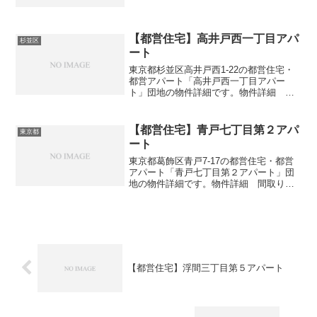
団地名貫井二丁目アパート住所・所在地
東京都練馬区貫井2-18間取り3DK広さ・
面積55-59㎡建設年度築年数1981交通・ア
クセ...
【都営住宅】高井戸西一丁目アパ
杉並区
ート
東京都杉並区高井戸西1-22の都営住宅・
都営アパート「高井戸西一丁目アパー
ト」団地の物件詳細です。物件詳細 間
取り・広さ団地名高井戸西一丁目アパー
ト住所・所在地東京都杉並区高井戸西1-
22間取り1DK-3DK広さ・面積32-63㎡建設
【都営住宅】青戸七丁目第２アパ
東京都
年度築...
ート
東京都葛飾区青戸7-17の都営住宅・都営
アパート「青戸七丁目第２アパート」団
地の物件詳細です。物件詳細 間取り・
広さ団地名青戸七丁目第２アパート住
所・所在地東京都葛飾区青戸7-17間取り
3DK広さ・面積55㎡建設年度築年数1981
交通・アク...
【都営住宅】浮間三丁目第５アパート