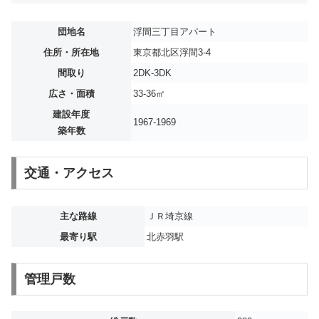
団地名
浮間三丁目アパート
住所・所在地
東京都北区浮間3-4
間取り
2DK-3DK
広さ・面積
33-36㎡
建設年度
1967-1969
築年数
交通・アクセス
主な路線
ＪＲ埼京線
最寄り駅
北赤羽駅
管理戸数