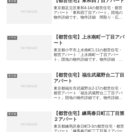
【都営住宅】東和四丁目アパート
東京都
東京都足立区東和4-14の都営住宅・都営
アパート「東和四丁目アパート」団地の
物件詳細です。物件詳細 間取り・広さ
団地名東和四丁目アパート住所・所在地
東京都足立区東和4-14間取り2DK-3DK広
さ・面積39-53㎡建設年度築年数1973交
通...
【都営住宅】上水南町一丁目アパ
小平市
ート
東京都小平市上水南町1-11の都営住宅・
都営アパート「上水南町一丁目アパー
ト」団地の物件詳細です。物件詳細 間
取り・広さ団地名上水南町一丁目アパー
ト住所・所在地東京都小平市上水南町1-
11間取り2DK-4DK広さ・面積50-75㎡建設
【都営住宅】福生武蔵野台二丁目
東京都
年度築...
アパート
東京都福生市武蔵野台2-17の都営住宅・
都営アパート「福生武蔵野台二丁目アパ
ート」団地の物件詳細です。物件詳細
間取り・広さ団地名福生武蔵野台二丁目
アパート住所・所在地東京都福生市武蔵
野台2-17間取り3DK広さ・面積55-63㎡建
【都営住宅】練馬春日町三丁目第
東京都
設年度築...
２アパート
東京都練馬区春日町3-3の都営住宅・都営
アパート「練馬春日町三丁目第２アパー