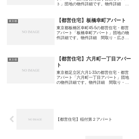
ト」団地の物件詳細です。物件詳細 間
取り・広さ団地名練馬春日町三丁目第２
アパート住所・所在地東京都練馬区春日
町3-3間取り3DK広さ・面積55㎡建設年度
【都営住宅】板橋幸町アパート
東京都
築年数197...
東京都板橋区幸町45-5の都営住宅・都営
アパート「板橋幸町アパート」団地の物
件詳細です。物件詳細 間取り・広さ団
地名板橋幸町アパート住所・所在地東京
都板橋区幸町45-5間取り1DK-3DK広さ・
面積32-57㎡建設年度築年数2008-201...
【都営住宅】六月町一丁目アパー
東京都
ト
東京都足立区六月1-33の都営住宅・都営
アパート「六月町一丁目アパート」団地
の物件詳細です。物件詳細 間取り・広
さ団地名六月町一丁目アパート住所・所
在地東京都足立区六月1-33間取り2DK-
3DK広さ・面積33-37㎡建設年度築年数
1968...
【都営住宅】稲付第２アパート