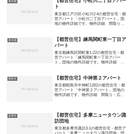
【都営住宅】小松川二丁目アパー
東京都
ト
東京都江戸川区小松川2-4の都営住宅・都
営アパート「小松川二丁目アパート」団
地の物件詳細です。物件詳細 間取り・
広さ団地名小松川二丁目アパート住所・
所在地東京都江戸川区小松川2-4間取り
2DK-4DK広さ・面積52-115㎡建設年度築
【都営住宅】練馬関町東一丁目ア
東京都
年数1...
パート
東京都練馬区関町東1-22の都営住宅・都
営アパート「練馬関町東一丁目アパー
ト」団地の物件詳細です。物件詳細 間
取り・広さ団地名練馬関町東一丁目アパ
ート住所・所在地東京都練馬区関町東1-
22間取り3DK広さ・面積58-62㎡建設年度
【都営住宅】中神第２アパート
昭島市
築年数19...
東京都昭島市中神町1282の都営住宅・都
営アパート「中神第２アパート」団地の
物件詳細です。物件詳細 間取り・広さ
団地名中神第２アパート住所・所在地東
京都昭島市中神町1282間取り1DK-3DK広
さ・面積38-61㎡建設年度築年数1982-1...
【都営住宅】多摩ニュータウン諏
多摩市
訪団地
東京都多摩市諏訪3-1の都営住宅・都営ア
パート「多摩ニュータウン諏訪団地」団