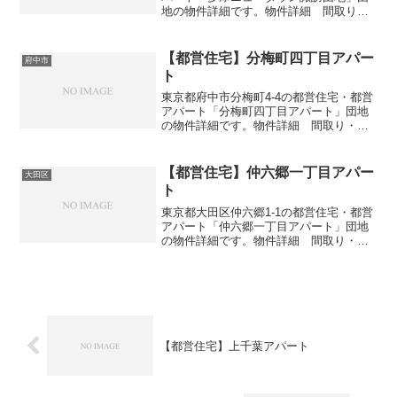
地の物件詳細です。物件詳細 間取り・
広さ団地名多摩ニュータウン諏訪団地住
所・所在地東京都多摩市諏訪3-1間取り
3DK広さ・面積36-58㎡建設年度築年数
【都営住宅】分梅町四丁目アパー
府中市
1969-1...
ト
東京都府中市分梅町4-4の都営住宅・都営
アパート「分梅町四丁目アパート」団地
の物件詳細です。物件詳細 間取り・広
さ団地名分梅町四丁目アパート住所・所
在地東京都府中市分梅町4-4間取り2DK-
4DK広さ・面積52-73㎡建設年度築年数
【都営住宅】仲六郷一丁目アパー
大田区
1991...
ト
東京都大田区仲六郷1-1の都営住宅・都営
アパート「仲六郷一丁目アパート」団地
の物件詳細です。物件詳細 間取り・広
さ団地名仲六郷一丁目アパート住所・所
在地東京都大田区仲六郷1-1間取り2DK広
さ・面積33-36㎡建設年度築年数1968-
196...
【都営住宅】上千葉アパート