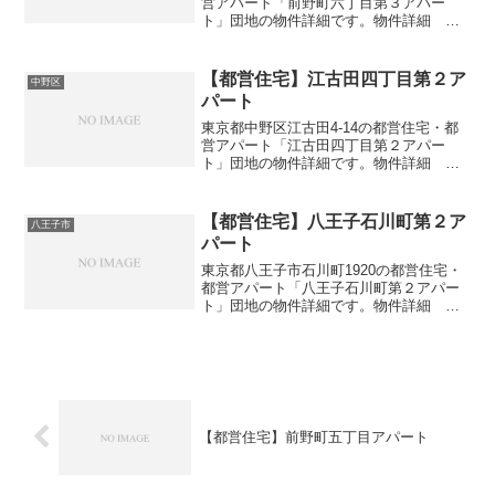
営アパート「前野町六丁目第３アパー
ト」団地の物件詳細です。物件詳細 間
取り・広さ団地名前野町六丁目第３アパ
ート住所・所在地東京都板橋区前野町6-
53間取り3DK広さ・面積55-61㎡建設年度
【都営住宅】江古田四丁目第２ア
中野区
築年数19...
パート
東京都中野区江古田4-14の都営住宅・都
営アパート「江古田四丁目第２アパー
ト」団地の物件詳細です。物件詳細 間
取り・広さ団地名江古田四丁目第２アパ
ート住所・所在地東京都中野区江古田4-
14間取り3DK広さ・面積55-61㎡建設年度
【都営住宅】八王子石川町第２ア
八王子市
築年数19...
パート
東京都八王子市石川町1920の都営住宅・
都営アパート「八王子石川町第２アパー
ト」団地の物件詳細です。物件詳細 間
取り・広さ団地名八王子石川町第２アパ
ート住所・所在地東京都八王子市石川町
1920間取り1DK-4DK広さ・面積33-75㎡
建設年...
【都営住宅】前野町五丁目アパート