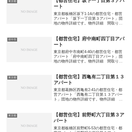
【都営住宅】坂下一丁目第３アパ
東京都
ート
東京都板橋区坂下1-14の都営住宅・都営
アパート「坂下一丁目第３アパート」団
地の物件詳細です。物件詳細 間取り・
広さ団地名坂下一丁目第３アパート住
所・所在地東京都板橋区坂下1-14間取り
3DK広さ・面積42㎡建設年度築年数1973
【都営住宅】府中南町四丁目アパ
府中市
交通・アク...
ート
東京都府中市南町4-40の都営住宅・都営
アパート「府中南町四丁目アパート」団
地の物件詳細です。物件詳細 間取り・
広さ団地名府中南町四丁目アパート住
所・所在地東京都府中市南町4-40間取り
1DK-3DK広さ・面積32-57㎡建設年度築年
【都営住宅】西亀有二丁目第１３
東京都
数20...
アパート
東京都葛飾区西亀有2-41の都営住宅・都
営アパート「西亀有二丁目第１３アパー
ト」団地の物件詳細です。物件詳細 間
取り・広さ団地名西亀有二丁目第１３ア
パート住所・所在地東京都葛飾区西亀有
2-41間取り3DK広さ・面積55-61㎡建設年
【都営住宅】前野町六丁目第３ア
東京都
度築年数...
パート
東京都板橋区前野町6-53の都営住宅・都