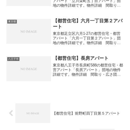
アパート「立川栄町五丁目アパート」団
地の物件詳細です。物件詳細 間取り・
広さ団地名立川栄町五丁目アパート住
所・所在地東京都立川市栄町5-63間取り
3DK広さ・面積55-63㎡建設年度築年数
【都営住宅】六月一丁目第２アパ
東京都
1989-1...
ート
東京都足立区六月1-27の都営住宅・都営
アパート「六月一丁目第２アパート」団
地の物件詳細です。物件詳細 間取り・
広さ団地名六月一丁目第２アパート住
所・所在地東京都足立区六月1-27間取り
3DK広さ・面積55-61㎡建設年度築年数
【都営住宅】長房アパート
八王子市
1985交通...
東京都八王子市長房町588の都営住宅・都
営アパート「長房アパート」団地の物件
詳細です。物件詳細 間取り・広さ団地
名長房アパート住所・所在地東京都八王
子市長房町588間取り1DK-4DK広さ・面
積33-74㎡建設年度築年数1996-2004交...
【都営住宅】前野町四丁目第５アパート