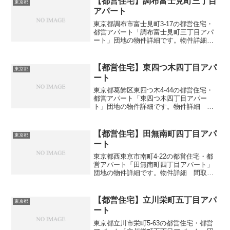
【都営住宅】調布富士見町三丁目
東京都
アパート
東京都調布市富士見町3-17の都営住宅・
都営アパート「調布富士見町三丁目アパ
ート」団地の物件詳細です。物件詳細
間取り・広さ団地名調布富士見町三丁目
アパート住所・所在地東京都調布市富士
見町3-17間取り3DK広さ・面積62㎡建設
【都営住宅】東四つ木四丁目アパ
東京都
年度築年数1...
ート
東京都葛飾区東四つ木4-44の都営住宅・
都営アパート「東四つ木四丁目アパー
ト」団地の物件詳細です。物件詳細 間
取り・広さ団地名東四つ木四丁目アパー
ト住所・所在地東京都葛飾区東四つ木4-
44間取り1DK-4DK広さ・面積38-77㎡建設
【都営住宅】田無南町四丁目アパ
東京都
年度築...
ート
東京都西東京市南町4-22の都営住宅・都
営アパート「田無南町四丁目アパート」
団地の物件詳細です。物件詳細 間取
り・広さ団地名田無南町四丁目アパート
住所・所在地東京都西東京市南町4-22間
取り3DK広さ・面積48-55㎡建設年度築年
【都営住宅】立川栄町五丁目アパ
東京都
数1977...
ート
東京都立川市栄町5-63の都営住宅・都営