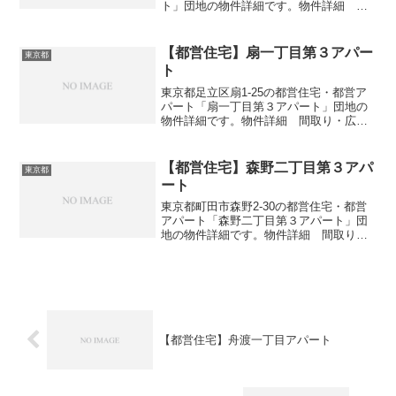
ト」団地の物件詳細です。物件詳細 間
取り・広さ団地名松原町一丁目第３アパ
ート住所・所在地東京都昭島市松原町1-
12間取り1DK-4DK広さ・面積40-75㎡建設
【都営住宅】扇一丁目第３アパー
東京都
年度築...
ト
東京都足立区扇1-25の都営住宅・都営ア
パート「扇一丁目第３アパート」団地の
物件詳細です。物件詳細 間取り・広さ
団地名扇一丁目第３アパート住所・所在
地東京都足立区扇1-25間取り1DK-4DK広
さ・面積33-74㎡建設年度築年数1999-2...
【都営住宅】森野二丁目第３アパ
東京都
ート
東京都町田市森野2-30の都営住宅・都営
アパート「森野二丁目第３アパート」団
地の物件詳細です。物件詳細 間取り・
広さ団地名森野二丁目第３アパート住
所・所在地東京都町田市森野2-30間取り
3DK広さ・面積63㎡建設年度築年数1983
交通・アク...
【都営住宅】舟渡一丁目アパート