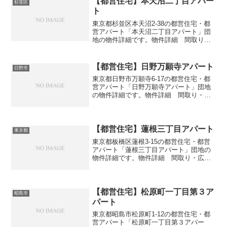
【都営住宅】本天沼二丁目アパー
杉並区
ト
東京都杉並区本天沼2-38の都営住宅・都
営アパート「本天沼二丁目アパート」団
地の物件詳細です。物件詳細 間取り・
広さ団地名本天沼二丁目アパート住所・
所在地東京都杉並区本天沼2-38間取り
1DK-3DK広さ・面積34-57㎡建設年度築年
【都営住宅】日野万願寺アパート
日野市
数19...
東京都日野市万願寺6-17の都営住宅・都
営アパート「日野万願寺アパート」団地
の物件詳細です。物件詳細 間取り・広
さ団地名日野万願寺アパート住所・所在
地東京都日野市万願寺6-17間取り3DK広
さ・面積57-63㎡建設年度築年数1992交
通・ア...
【都営住宅】蓮根三丁目アパート
東京都
東京都板橋区蓮根3-15の都営住宅・都営
アパート「蓮根三丁目アパート」団地の
物件詳細です。物件詳細 間取り・広さ
団地名蓮根三丁目アパート住所・所在地
東京都板橋区蓮根3-15間取り3DK広さ・
面積51㎡建設年度築年数1975交通・アク
セス主な...
【都営住宅】松原町一丁目第３ア
昭島市
パート
東京都昭島市松原町1-12の都営住宅・都
営アパート「松原町一丁目第３アパー