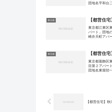
団地名平和台
台2-34間取り1
【都営住宅
東京都
東京都江東区東
パート」団地
崎弁天町アパー
広さ・面積33-3
【都営住宅
東京都
東京都葛飾区東
目第２アパー
団地名東堀切
切1-10間取り2
【都営住宅】秋