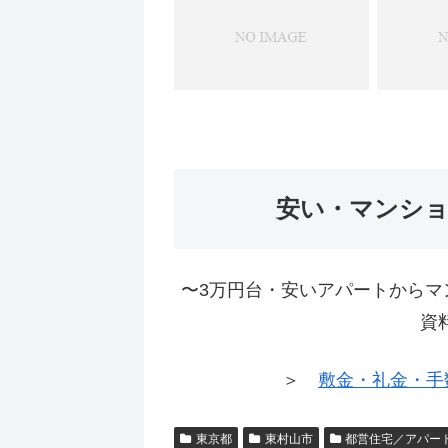
安い・マンシ
〜3万円台・安いアパートからマ
資
＞
敷金・礼金・手
東京都
東村山市
都営住宅／アパー