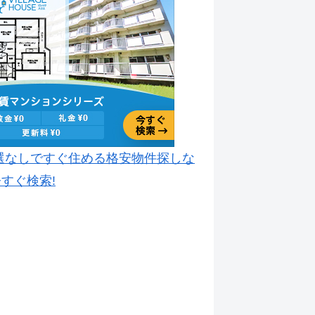
選なしですぐ住める格安物件探しな
すぐ検索!