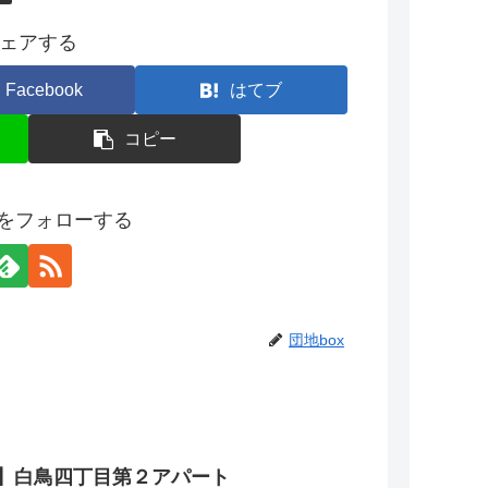
ェアする
Facebook
はてブ
コピー
xをフォローする
団地box
】白鳥四丁目第２アパート