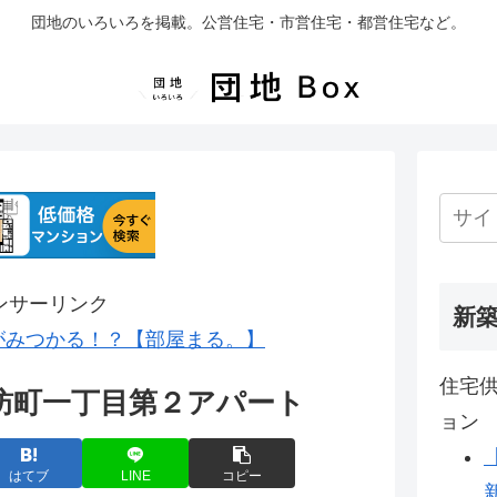
団地のいろいろを掲載。公営住宅・市営住宅・都営住宅など。
ンサーリンク
新
がみつかる！？【部屋まる。】
住宅供
訪町一丁目第２アパート
ョン
はてブ
LINE
コピー