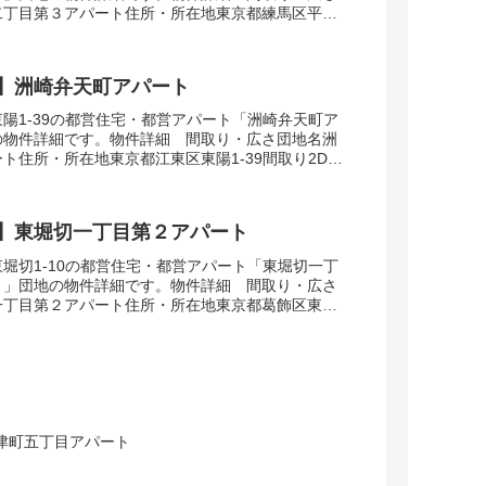
二丁目第３アパート住所・所在地東京都練馬区平和
DK-4DK広さ・面積34-74㎡建設年度築...
】洲崎弁天町アパート
陽1-39の都営住宅・都営アパート「洲崎弁天町ア
の物件詳細です。物件詳細 間取り・広さ団地名洲
ト住所・所在地東京都江東区東陽1-39間取り2DK
7㎡建設年度築年数1965-1967交...
】東堀切一丁目第２アパート
堀切1-10の都営住宅・都営アパート「東堀切一丁
ト」団地の物件詳細です。物件詳細 間取り・広さ
一丁目第２アパート住所・所在地東京都葛飾区東堀
DK-3DK広さ・面積54-62㎡建設年度築...
津町五丁目アパート