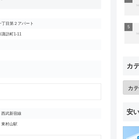
一丁目第２アパート
諏訪町1-11
カ
安
西武新宿線
東村山駅