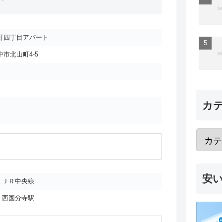
町四丁目アパート
市北山町4-5
カ
安
ＪＲ中央線
西国分寺駅