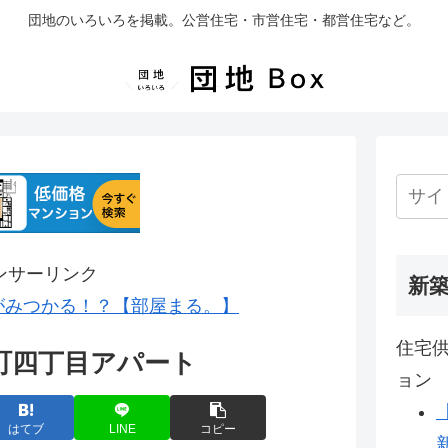
団地のいろいろを掲載。公営住宅・市営住宅・都営住宅など。
ンサーリンク
新
がみつかる！？【部屋まる。】
住宅供
町四丁目アパート
ョン
はてブ
LINE
コピー