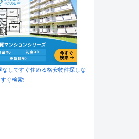
選なしですぐ住める格安物件探しな
すぐ検索!