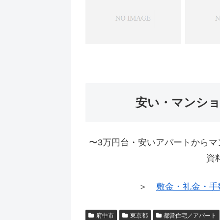
安い・マンシ
〜3万円台・安いアパートからマ
資
＞
敷金・礼金・手
府中市
東京都
都営住宅／アパート