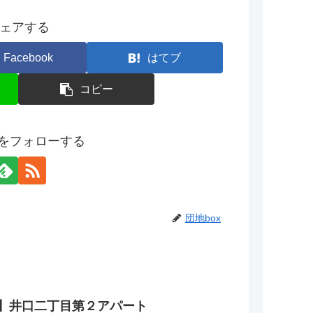
ェアする
Facebook
はてブ
コピー
xをフォローする
団地box
】井口二丁目第２アパート