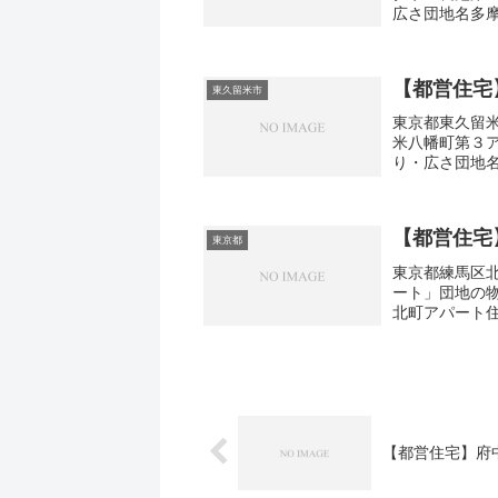
広さ団地名多
王子市別所2-4
【都営住宅
東久留米市
東京都東久留米
米八幡町第３
り・広さ団地
東久留米市八幡町
【都営住宅
東京都
東京都練馬区北
ート」団地の
北町アパート住
広さ・面積28-
【都営住宅】府