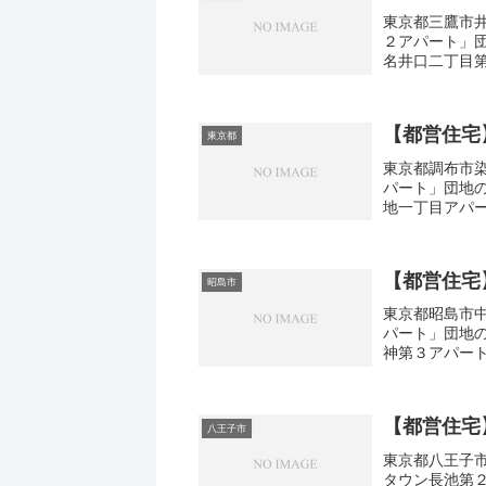
東京都三鷹市井
２アパート」
名井口二丁目第
取り3DK広さ・
【都営住宅
東京都
東京都調布市染
パート」団地
地一丁目アパー
3DK広さ・面積3
【都営住宅
昭島市
東京都昭島市中
パート」団地
神第３アパート
1DK-3DK広さ
【都営住宅
八王子市
東京都八王子市
タウン長池第