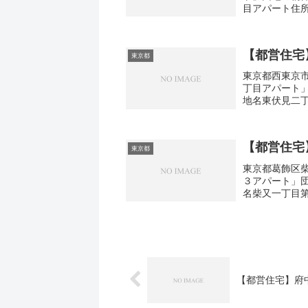
目アパート住所
積61㎡建設年度
【都営住宅
東京都
東京都西東京市
丁目アパート
地名東伏見二丁
3間取り3DK広
【都営住宅
東京都
東京都葛飾区柴
３アパート」
名柴又一丁目第
取り3DK広さ・
【都営住宅】府