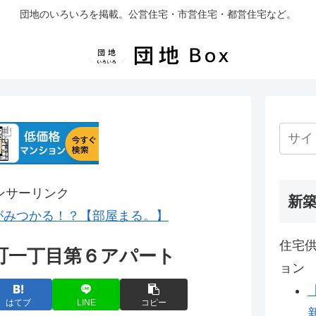
団地のいろいろを掲載。公営住宅・市営住宅・都営住宅など。
ンサーリンク
新
がみつかる！？【部屋まる。】
住宅供
町一丁目第６アパート
ョン
はてブ
LINE
コピー