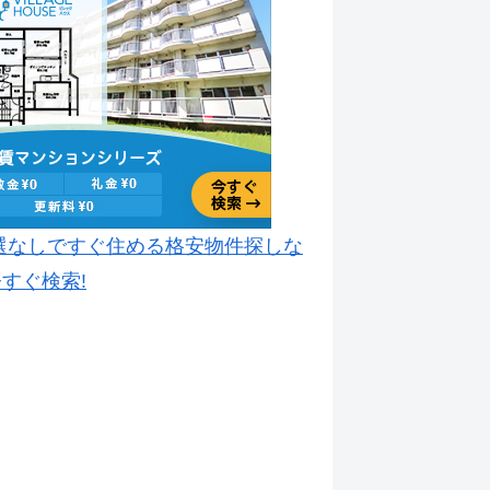
選なしですぐ住める格安物件探しな
すぐ検索!