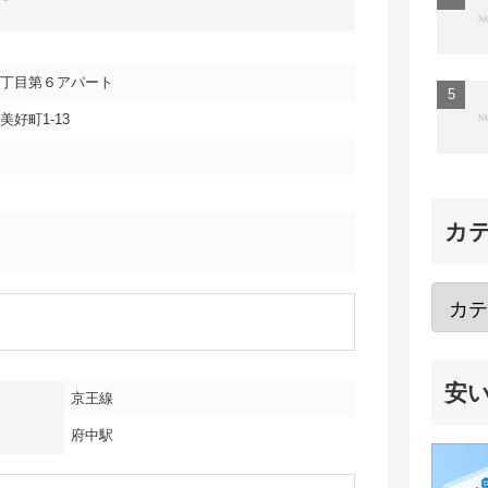
一丁目第６アパート
好町1-13
カ
安
京王線
府中駅