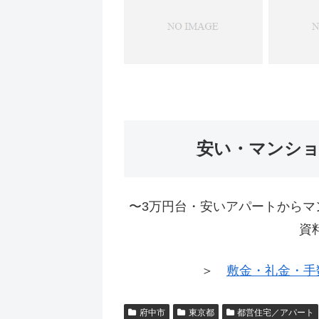
安い・マンシ
〜3万円台・安いアパートからマ
資
＞
敷金・礼金・手
府中市
東京都
都営住宅／アパート