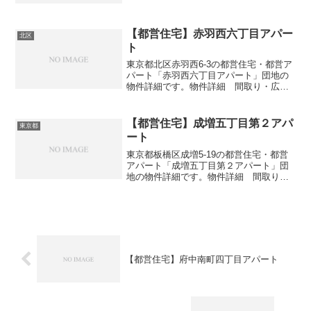
足立区扇1-12間取り3DK広さ・面積51㎡
建設年度築年数1973交通・アクセス主な
路線日暮...
【都営住宅】赤羽西六丁目アパー
北区
ト
東京都北区赤羽西6-3の都営住宅・都営ア
パート「赤羽西六丁目アパート」団地の
物件詳細です。物件詳細 間取り・広さ
団地名赤羽西六丁目アパート住所・所在
地東京都北区赤羽西6-3間取り2DK-3DK広
さ・面積39-54㎡建設年度築年数1973交
【都営住宅】成増五丁目第２アパ
東京都
通...
ート
東京都板橋区成増5-19の都営住宅・都営
アパート「成増五丁目第２アパート」団
地の物件詳細です。物件詳細 間取り・
広さ団地名成増五丁目第２アパート住
所・所在地東京都板橋区成増5-19間取り
1DK-3DK広さ・面積32-57㎡建設年度築年
数20...
【都営住宅】府中南町四丁目アパート