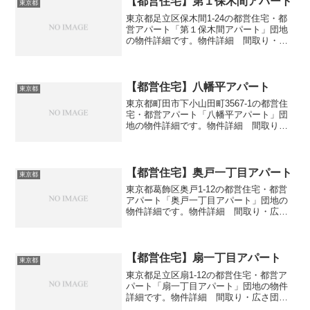
【都営住宅】第１保木間アパート
東京都
東京都足立区保木間1-24の都営住宅・都
営アパート「第１保木間アパート」団地
の物件詳細です。物件詳細 間取り・広
さ団地名第１保木間アパート住所・所在
地東京都足立区保木間1-24間取り2DK-
3DK広さ・面積33-50㎡建設年度築年数
1965...
【都営住宅】八幡平アパート
東京都
東京都町田市下小山田町3567-1の都営住
宅・都営アパート「八幡平アパート」団
地の物件詳細です。物件詳細 間取り・
広さ団地名八幡平アパート住所・所在地
東京都町田市下小山田町3567-1間取り
3DK広さ・面積63㎡建設年度築年数1988
交通・...
【都営住宅】奥戸一丁目アパート
東京都
東京都葛飾区奥戸1-12の都営住宅・都営
アパート「奥戸一丁目アパート」団地の
物件詳細です。物件詳細 間取り・広さ
団地名奥戸一丁目アパート住所・所在地
東京都葛飾区奥戸1-12間取り3DK-4DK広
さ・面積55-67㎡建設年度築年数1981交
通...
【都営住宅】扇一丁目アパート
東京都
東京都足立区扇1-12の都営住宅・都営ア
パート「扇一丁目アパート」団地の物件
詳細です。物件詳細 間取り・広さ団地
名扇一丁目アパート住所・所在地東京都