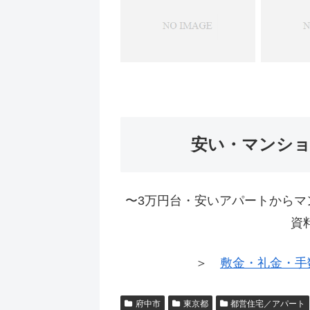
安い・マンシ
〜3万円台・安いアパートからマ
資
＞
敷金・礼金・手
府中市
東京都
都営住宅／アパート