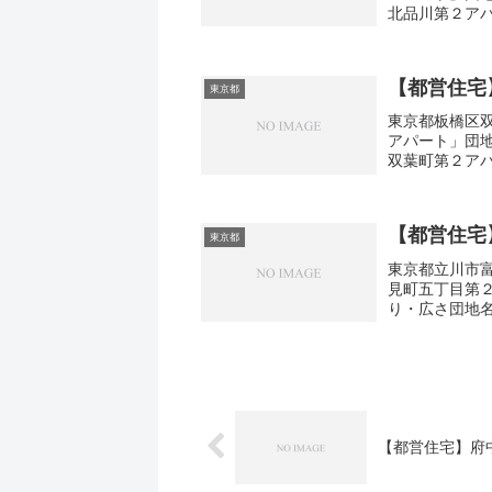
北品川第２アパ
2DK-3DK広さ
【都営住宅
東京都
東京都板橋区双
アパート」団
双葉町第２アパ
2DK-3DK広さ
【都営住宅
東京都
東京都立川市富
見町五丁目第
り・広さ団地
京都立川市富士見
【都営住宅】府