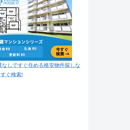
選なしですぐ住める格安物件探しな
すぐ検索!