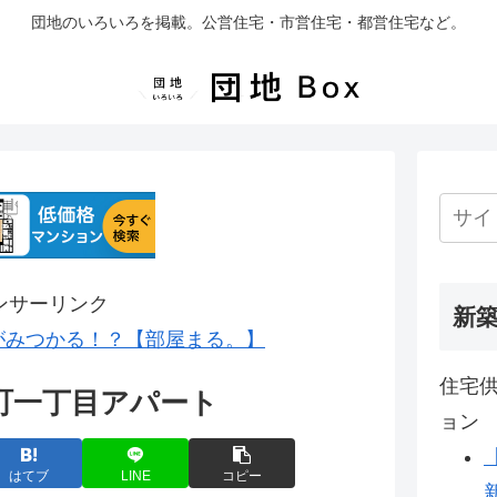
団地のいろいろを掲載。公営住宅・市営住宅・都営住宅など。
ンサーリンク
新
がみつかる！？【部屋まる。】
住宅供
町一丁目アパート
ョン
はてブ
LINE
コピー