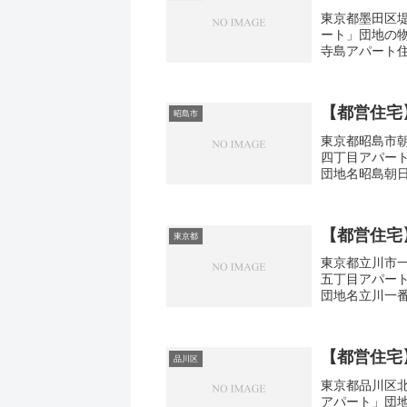
東京都墨田区堤
ート」団地の
寺島アパート住
さ・面積34㎡
【都営住宅
昭島市
東京都昭島市朝
四丁目アパー
団地名昭島朝
町4-15間取り2
【都営住宅
東京都
東京都立川市一
五丁目アパー
団地名立川一
町5-8間取り1D
【都営住宅
品川区
東京都品川区北
アパート」団