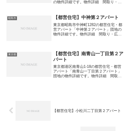
の物件詳細です。物件詳細 間取り・広
さ団地名立川錦町六丁目アパート住所・
所在地東京都立川市錦町6-6間取り3DK広
さ・面積55㎡建設年度築年数1977-1978交
【都営住宅】中神第２アパート
昭島市
通...
東京都昭島市中神町1282の都営住宅・都
営アパート「中神第２アパート」団地の
物件詳細です。物件詳細 間取り・広さ
団地名中神第２アパート住所・所在地東
京都昭島市中神町1282間取り1DK-3DK広
さ・面積38-61㎡建設年度築年数1982-1...
【都営住宅】南青山一丁目第２ア
東京都
パート
東京都港区南青山1-18の都営住宅・都営
アパート「南青山一丁目第２アパート」
団地の物件詳細です。物件詳細 間取
り・広さ団地名南青山一丁目第２アパー
ト住所・所在地東京都港区南青山1-18間
取り2DK広さ・面積34㎡建設年度築年数
1970交通・...
【都営住宅】小松川二丁目第２アパート