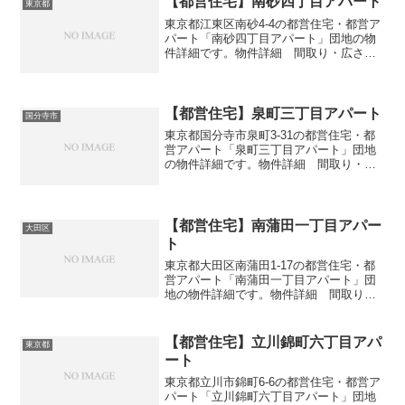
【都営住宅】南砂四丁目アパート
東京都
東京都江東区南砂4-4の都営住宅・都営ア
パート「南砂四丁目アパート」団地の物
件詳細です。物件詳細 間取り・広さ団
地名南砂四丁目アパート住所・所在地東
京都江東区南砂4-4間取り2DK-3DK広さ・
面積34-43㎡建設年度築年数1970-197...
【都営住宅】泉町三丁目アパート
国分寺市
東京都国分寺市泉町3-31の都営住宅・都
営アパート「泉町三丁目アパート」団地
の物件詳細です。物件詳細 間取り・広
さ団地名泉町三丁目アパート住所・所在
地東京都国分寺市泉町3-31間取り3DK広
さ・面積55-64㎡建設年度築年数1984-
198...
【都営住宅】南蒲田一丁目アパー
大田区
ト
東京都大田区南蒲田1-17の都営住宅・都
営アパート「南蒲田一丁目アパート」団
地の物件詳細です。物件詳細 間取り・
広さ団地名南蒲田一丁目アパート住所・
所在地東京都大田区南蒲田1-17間取り
2DK-3DK広さ・面積39-42㎡建設年度築年
【都営住宅】立川錦町六丁目アパ
東京都
数19...
ート
東京都立川市錦町6-6の都営住宅・都営ア
パート「立川錦町六丁目アパート」団地