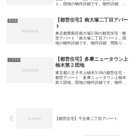
ト」団地の物件詳細です。物件詳細 間
取り・広さ団地名江戸川三丁目第３アパ
ート住所・所在地東京都江戸川区江戸川
3-13間取り3DK広さ・面積55-61㎡建設年
【都営住宅】南大塚二丁目アパー
東京都
度築年数...
ト
東京都豊島区南大塚2-36の都営住宅・都
営アパート「南大塚二丁目アパート」団
地の物件詳細です。物件詳細 間取り・
広さ団地名南大塚二丁目アパート住所・
所在地東京都豊島区南大塚2-36間取り
2DK-3DK広さ・面積37-42㎡建設年度築年
【都営住宅】多摩ニュータウン上
八王子市
数19...
柚木第２団地
東京都八王子市上柚木3-19の都営住宅・
都営アパート「多摩ニュータウン上柚木
第２団地」団地の物件詳細です。物件詳
細 間取り・広さ団地名多摩ニュータウ
ン上柚木第２団地住所・所在地東京都八
王子市上柚木3-19間取り2DK-4DK広さ・
面積57-...
【都営住宅】千住東二丁目アパート