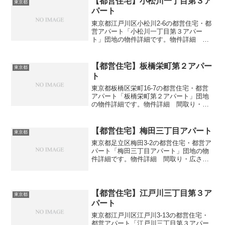
【都営住宅】小松川一丁目第３ア
東京都
パート
東京都江戸川区小松川2-6の都営住宅・都
営アパート「小松川一丁目第３アパー
ト」団地の物件詳細です。物件詳細 間
取り・広さ団地名小松川一丁目第３アパ
ート住所・所在地東京都江戸川区小松川
2-6間取り2DK-3DK広さ・面積52-61㎡建
【都営住宅】板橋栄町第２アパー
東京都
設年度築...
ト
東京都板橋区栄町16-7の都営住宅・都営
アパート「板橋栄町第２アパート」団地
の物件詳細です。物件詳細 間取り・広
さ団地名板橋栄町第２アパート住所・所
在地東京都板橋区栄町16-7間取り3DK広
さ・面積56-62㎡建設年度築年数1994交
【都営住宅】梅田三丁目アパート
東京都
通・ア...
東京都足立区梅田3-2の都営住宅・都営ア
パート「梅田三丁目アパート」団地の物
件詳細です。物件詳細 間取り・広さ団
地名梅田三丁目アパート住所・所在地東
京都足立区梅田3-2間取り3DK広さ・面積
51-59㎡建設年度築年数1979交通・アクセ
ス主...
【都営住宅】江戸川三丁目第３ア
東京都
パート
東京都江戸川区江戸川3-13の都営住宅・
都営アパート「江戸川三丁目第３アパー