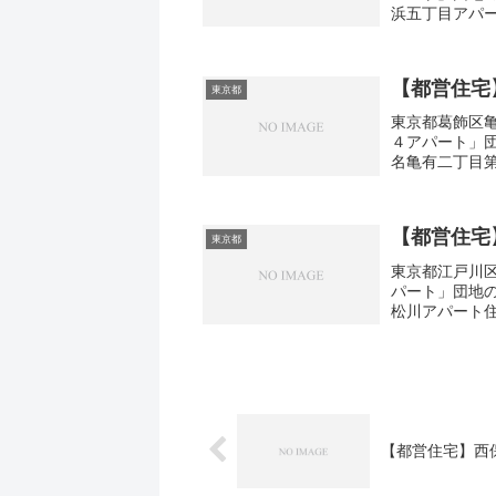
浜五丁目アパー
3DK広さ・面積3
【都営住宅
東京都
東京都葛飾区亀
４アパート」
名亀有二丁目第
取り3DK広さ・
【都営住宅
東京都
東京都江戸川区
パート」団地
松川アパート住
3DK広さ・面積
【都営住宅】西