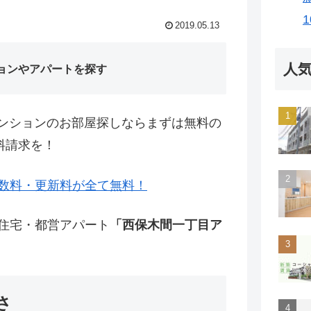
2019.05.13
人
ョンやアパートを探す
ンションのお部屋探しならまずは無料の
料請求を！
数料・更新料が全て無料！
営住宅・都営アパート
「西保木間一丁目ア
さ