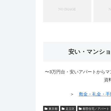
安い・マンシ
〜3万円台・安いアパートからマ
資
＞
敷金・礼金・手
東京都
足立区
都営住宅／アパート