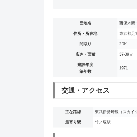
団地名
西保木間
住所・所在地
東京都足立
間取り
2DK
広さ・面積
37-39㎡
建設年度
1971
築年数
交通・アクセス
主な路線
東武伊勢崎線（スカイ
最寄り駅
竹ノ塚駅