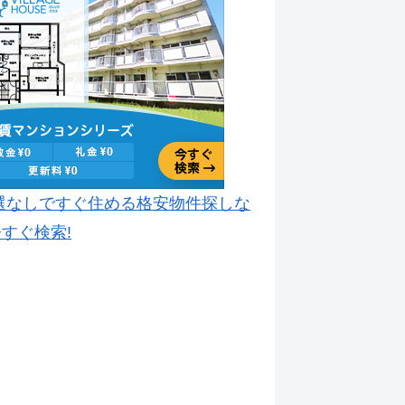
選なしですぐ住める格安物件探しな
すぐ検索!