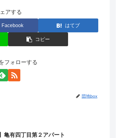
ェアする
Facebook
はてブ
コピー
xをフォローする
団地box
】亀有四丁目第２アパート