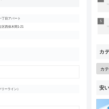
一丁目アパート
区西保木間1-21
カ
安
ツリーライン）