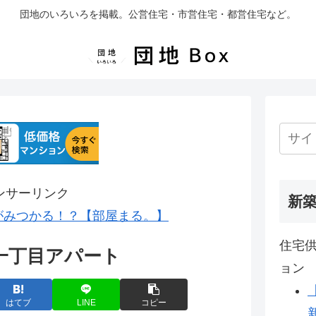
団地のいろいろを掲載。公営住宅・市営住宅・都営住宅など。
ンサーリンク
新
がみつかる！？【部屋まる。】
住宅供
一丁目アパート
ョン
はてブ
LINE
コピー