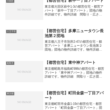
【都営住宅】萩中一丁目アパート
大田区
東京都大田区萩中1-3の都営住宅・都営ア
パート「萩中一丁目アパート」団地の物
件詳細です。物件詳細 間取り・広さ団
地名萩中一丁目アパート住所・所在地東
京都大田区萩中1-3間取り2DK-3DK広さ・
面積36-49㎡建設年度築年数1971交通・
ア...
【都営住宅】多摩ニュータウン長
八王子市
池第２団地
東京都八王子市別所2-47の都営住宅・都
営アパート「多摩ニュータウン長池第２
団地」団地の物件詳細です。物件詳細
間取り・広さ団地名多摩ニュータウン長
池第２団地住所・所在地東京都八王子市
別所2-47間取り3DK広さ・面積63㎡建設
【都営住宅】東中神アパート
昭島市
年度築年数1...
東京都昭島市福島町998の都営住宅・都営
アパート「東中神アパート」団地の物件
詳細です。物件詳細 間取り・広さ団地
名東中神アパート住所・所在地東京都昭
島市福島町998間取り2DK広さ・面積32-
45㎡建設年度築年数1966交通・アクセス
主な路...
【都営住宅】町田金森一丁目アパ
東京都
ート
東京都町田市金森1-19の都営住宅・都営
アパート「町田金森一丁目アパート」団