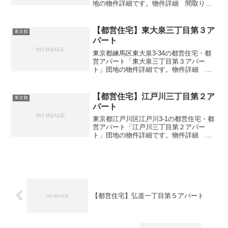
地の物件詳細です。物件詳細 間取り・
広さ団地名町田金森一丁目アパート住
所・所在地東京都町田市金森1-19間取り
1DK-4DK広さ・面積42-74㎡建設年度築年
【都営住宅】東大泉三丁目第３ア
東京都
数19...
パート
東京都練馬区東大泉3-34の都営住宅・都
営アパート「東大泉三丁目第３アパー
ト」団地の物件詳細です。物件詳細 間
取り・広さ団地名東大泉三丁目第３アパ
ート住所・所在地東京都練馬区東大泉3-
34間取り2DK-3DK広さ・面積53-63㎡建設
【都営住宅】江戸川三丁目第２ア
東京都
年度築...
パート
東京都江戸川区江戸川3-1の都営住宅・都
営アパート「江戸川三丁目第２アパー
ト」団地の物件詳細です。物件詳細 間
取り・広さ団地名江戸川三丁目第２アパ
ート住所・所在地東京都江戸川区江戸川
3-1間取り3DK広さ・面積55-61㎡建設年
度築年数19...
【都営住宅】弘道一丁目第５アパート