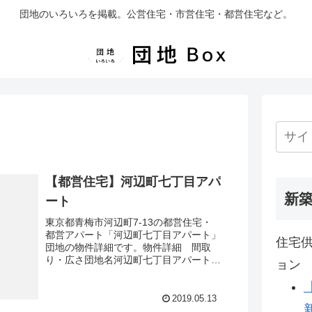
団地のいろいろを掲載。公営住宅・市営住宅・都営住宅など。
【都営住宅】河辺町七丁目アパ
新
ート
東京都青梅市河辺町7-13の都営住宅・
都営アパート「河辺町七丁目アパート」
住宅供
団地の物件詳細です。物件詳細 間取
り・広さ団地名河辺町七丁目アパート住
ョン
所・所在地東京都青梅市河辺町7-13間
取り2DK広さ・面積39㎡建設年度築年
数1971交通・アク...
2019.05.13