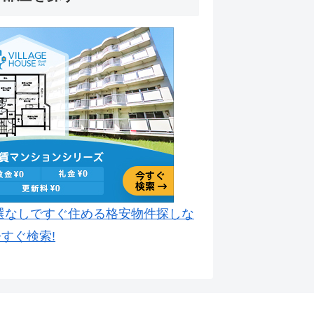
選なしですぐ住める格安物件探しな
すぐ検索!