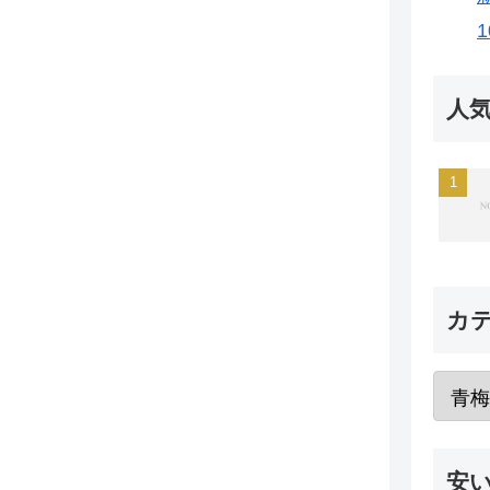
人
カ
安