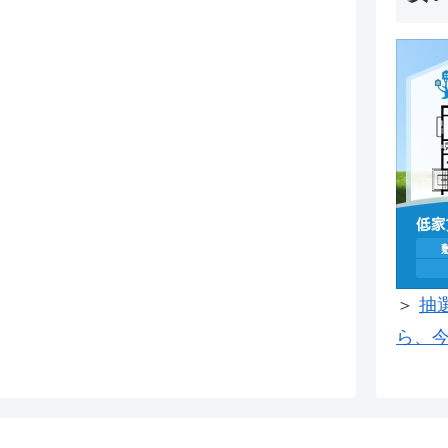
＞
抽
ら、今