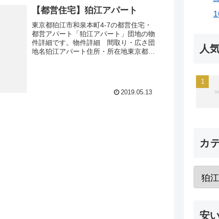
【都営住宅】狛江アパート
東京都狛江市和泉本町4-7の都営住宅・
都営アパート「狛江アパート」団地の物
件詳細です。物件詳細 間取り・広さ団
人
地名狛江アパート住所・所在地東京都狛
江市和泉本町4-7間取り2DK-3DK広さ・
面積32-51㎡建設年度築年数1966-1975
交...
2019.05.13
カ
安