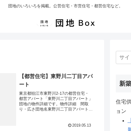
団地のいろいろを掲載。公営住宅・市営住宅・都営住宅など。
【都営住宅】東野川二丁目アパ
新
ート
東京都狛江市東野川2-17の都営住宅・
都営アパート「東野川二丁目アパート」
住宅供
団地の物件詳細です。物件詳細 間取
り・広さ団地名東野川二丁目アパート住
ョン
所・所在地東京都狛江市東野川2-17間
取り3DK広さ・面積51-62㎡建設年度築
年数1981交通...
2019.05.13