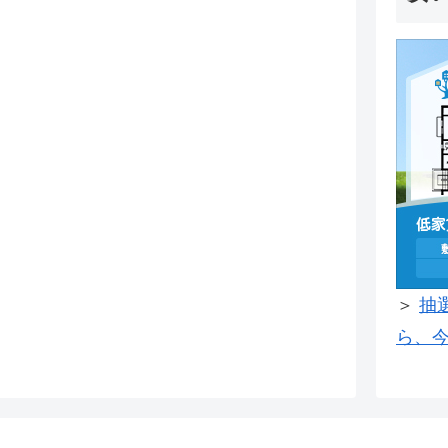
＞
抽
ら、今