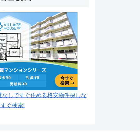
選なしですぐ住める格安物件探しな
すぐ検索!